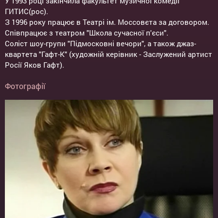
У 1993 році закінчила факультет музичної комедії
ГИТИС(рос).
З 1996 року працює в Театрі ім. Моссовєта за договором.
Співпрацює з театром "Школа сучасної п'єси".
Соліст шоу-групи "Підмосковні вечори", а також джаз-
квартета "Гафт-К" (художній керівник - Заслужений артист
Росії Яков Гафт).
Фотографії