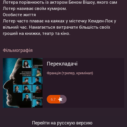
Лотера порівнюють із актором Беном Вішоу, якого сам
Лотер називає своїм кумиром.
Особисте життя
Лотер часто плаває на каяках у містечку Кемден-Лок у
вільний час. Намагається витрачати більшість своїх
грошей на книжки, театр та кіно.
Фільмографія
Перекладачі
Франція (трилер, кримінал)
6.7
Перейти на русскую версию