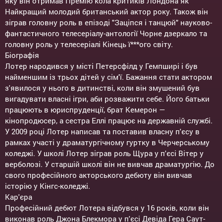
яку він отримав Премію кола критиків Лондона як
Найкращий молодий британський актор року. Також він
зіграв головну роль в епізоді "Заціпся і танцюй" науково-
фантастичного телесеріалу-антології Чорне дзеркало та
головну роль у телесеріалі Кінець ї***ого світу.
Біографія
Лотер народився у місті Петерсфілд у Гемпширі і був
найменшим із трьох дітей у сім'ї. Бажання стати актором
з'явилося у нього в дитинстві, коли він змушений був
вигадувати власні ігри, аби розважити себе. Його батьки
працюють в юриспруденції, брат Кемерон —
кінопродюсер, а сестра Еллі працює на державній службі.
У 2009 році Лотер написав та поставив власну п'єсу в
рамках участі у драматургічному гуртку в Черчерському
коледжі. У школі Лотер зіграв роль Щура у п'єсі Вітер у
верболозі. У старшій школі він не вивчав драматургію. До
свого професійного акторського дебюту він вивчав
історію у Кінгс-коледжі.
Кар'єра
Професійний дебют Лотера відбувся у 16 років, коли він
виконав роль Джона Блекмора у п'єсі Девіда Гера Саут-