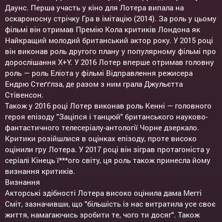
Даунс. Перша участь у кіно для Лотера випала на
оскароносну стрічку Гра в імітацію (2014). За роль у цьому
фільмі він отримав Премію Кола критиків Лондона як
Найкращий молодий британський актор року. У 2015 році
він виконав роль другого плану у популярному фільмі про
дорослішання X+Y. У 2016 Лотер вперше отримав головну
роль — роль Еліота у фільмі Відправлення режисера
Ендрю Стеґґлза, де разом з ним грала Джульєтта
Стівенсон.
Також у 2016 році Лотер виконав роль Кенні — головного
героя епізоду "Заціпся і танцюй" британського науково-
фантастичного телесеріалу-антології Чорне дзеркало.
Критики розійшлися в оцінках епізоду, проте високо
оцінили гру Лотера. У 2017 році він зіграв протагоніста у
серіалі Кінець ї***ого світу, ця роль також принесла йому
визнання критиків.
Визнання
Акторські здібності Лотера високо оцінила дама Меггі
Сміт, зазначивши, що "більшість із нас витратила усе своє
життя, намагаючись зробити те, чого ти досяг". Також