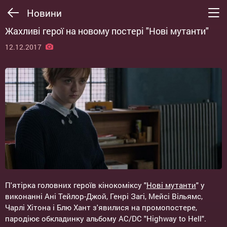
Новини
Жахливі герої на новому постері "Нові мутанти"
12.12.2017
П'ятірка головних героїв кінокоміксу "
Нові мутанти
" у
виконанні Ані Тейлор-Джой, Генрі Загі, Мейсі Вільямс,
Чарлі Хітона і Блю Хант з'явилися на промопостере,
пародіює обкладинку альбому AC/DC "Highway to Hell".