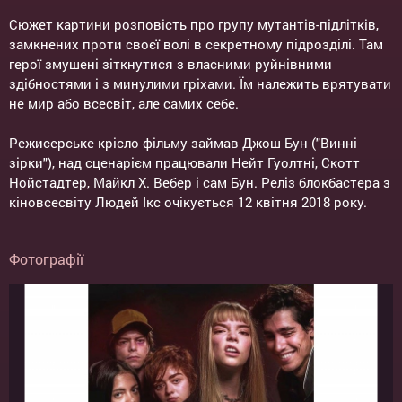
Сюжет картини розповість про групу мутантів-підлітків,
замкнених проти своєї волі в секретному підрозділі. Там
герої змушені зіткнутися з власними руйнівними
здібностями і з минулими гріхами. Їм належить врятувати
не мир або всесвіт, але самих себе.
Режисерське крісло фільму займав Джош Бун ("Винні
зірки"), над сценарієм працювали Нейт Гуолтні, Скотт
Нойстадтер, Майкл Х. Вебер і сам Бун. Реліз блокбастера з
кіновсесвіту Людей Ікс очікується 12 квітня 2018 року.
Фотографії