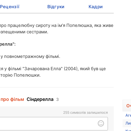
Рецензії
Відгуки
Кадри
 про працелюбну сироту на ім'я Попелюшка, яка живе
розпещеними сестрами.
релла":
 у повнометражному фільмі.
я у фільмі "Зачарована Елла" (2004), який був ще
сторію Попелюшки.
 про фільм
Сіндерелла
3
О
255
символів залишилося
Аг
Ли