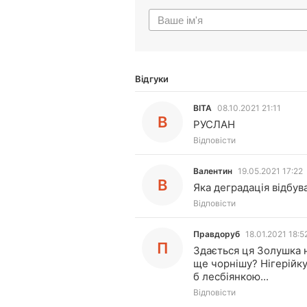
Відгуки
ВІТА
08.10.2021 21:11
В
РУСЛАН
Відповісти
Валентин
19.05.2021 17:22
В
Яка деградація відбува
Відповісти
Правдоруб
18.01.2021 18:5
П
Здається ця Золушка 
ще чорнішу? Нігерійку
б лесбіянкою...
Відповісти