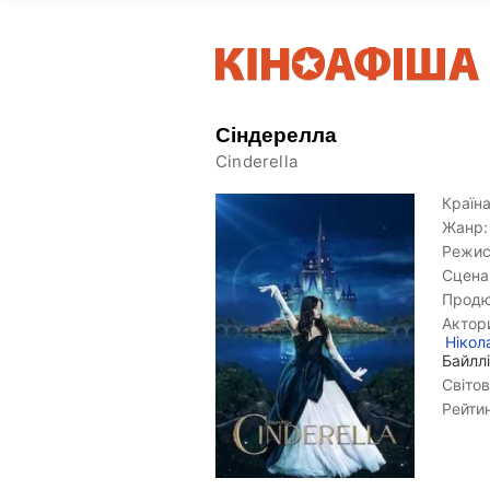
Сіндерелла
Cinderella
Країна
Жанр:
Режис
Сцена
Продю
Актор
Нікол
Байлл
Світов
Рейтин