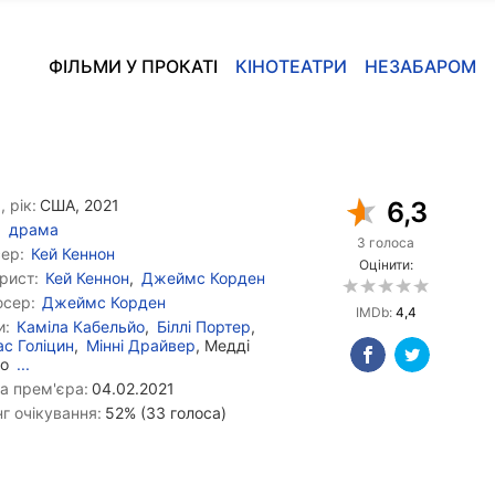
ФІЛЬМИ У ПРОКАТІ
КІНОТЕАТРИ
НЕЗАБАРОМ
, рік:
США, 2021
6,3
драма
3 голоса
ер:
Кей Кеннон
Оцінити:
рист:
Кей Кеннон
,
Джеймс Корден
сер:
Джеймс Корден
IMDb:
4,4
и:
Каміла Кабельйо
,
Біллі Портер
,
ас Голіцин
,
Мінні Драйвер
, Медді
іо
...
а прем'єра:
04.02.2021
г очікування:
52% (33 голоса)