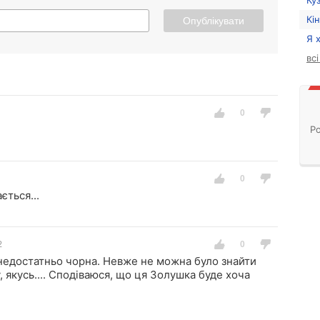
Ку
Кі
Опублікувати
Я 
вс
Ро
ється...
2
недостатньо чорна. Невже не можна було знайти
, якусь.... Сподіваюся, що ця Золушка буде хоча