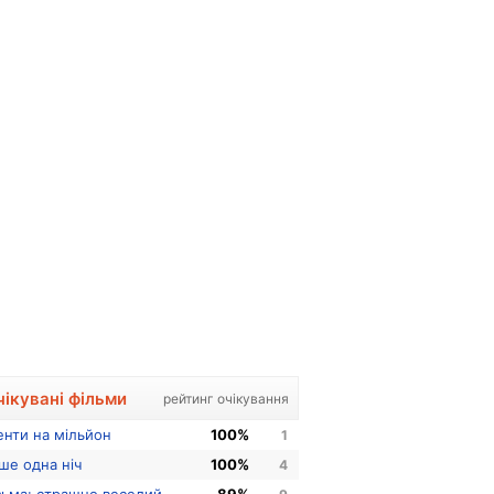
чікувані фільми
рейтинг очікування
енти на мільйон
100%
1
ше одна ніч
100%
4