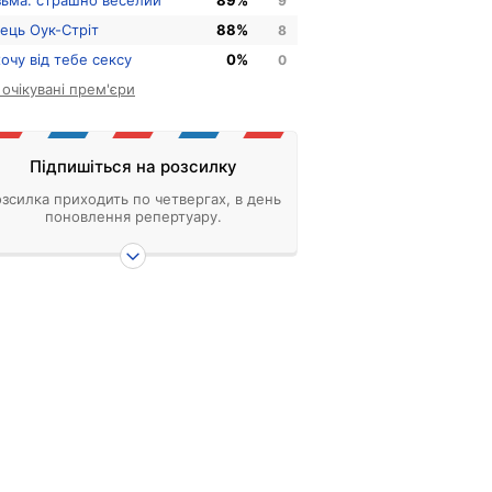
зьма: страшно веселий
89%
9
нець Оук-Стріт
88%
8
хочу від тебе сексу
0%
0
і очікувані прем'єри
Підпишіться на розсилку
зсилка приходить по четвергах, в день
поновлення репертуару.