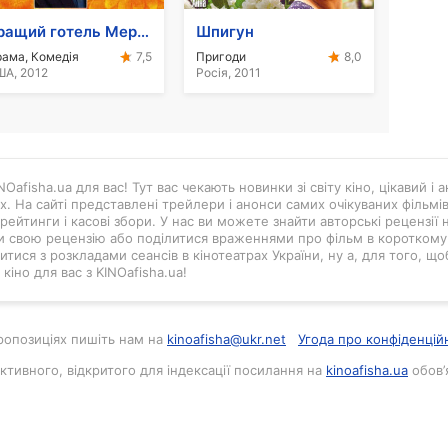
Кращий готель Меріголда
Шпигун
ама, Комедія
Пригоди
7,5
8,0
А, 2012
Росія, 2011
Oafisha.ua для вас! Тут вас чекають новинки зі світу кіно, цікавий і
ах. На сайті представлені трейлери і анонси самих очікуваних фільмі
рейтинги і касові збори. У нас ви можете знайти авторські рецензії н
и свою рецензію або поділитися враженнями про фільм в короткому в
тися з розкладами сеансів в кінотеатрах України, ну а, для того, що
кіно для вас з KINOafisha.ua!
 пропозиціях пишіть нам на
kinoafisha@ukr.net
Угода про конфіденцій
активного, відкритого для індексації посилання на
kinoafisha.ua
обов’