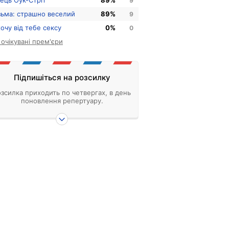
нець Оук-Стріт
89%
9
зьма: страшно веселий
89%
9
хочу від тебе сексу
0%
0
і очікувані прем'єри
Підпишіться на розсилку
зсилка приходить по четвергах, в день
поновлення репертуару.