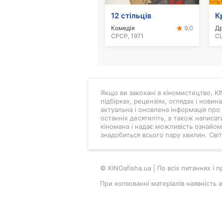
12 стільців
Комедія
Др
9,0
СРСР, 1971
СШ
Якщо ви закохані в кіномистецтво, KIN
підбірках, рецензіях, оглядах і новин
актуальна і оновлена інформація про 
останніх десятиліть, а також написат
кіномана і надає можливість ознайоми
знадобиться всього пару хвилин. Світ 
© KINOafisha.ua | По всіх питаннях і
При копіюванні матеріалів наявність 