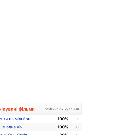
чікувані фільми
рейтинг очікування
енти на мільйон
100%
1
ше одна ніч
100%
6