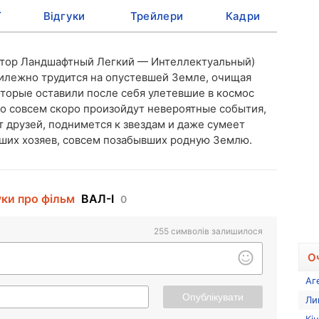
ї
Відгуки
Трейлери
Кадри
тор Ландшафтный Легкий — Интеллектуальный)
рилежно трудится на опустевшей Земле, очищая
оторые оставили после себя улетевшие в космос
то совсем скоро произойдут невероятные события,
т друзей, поднимется к звездам и даже сумеет
ших хозяев, совсем позабывших родную Землю.
уки про фільм
ВАЛ-І
0
255
символів залишилося
О
Аг
Опублікувати
Ли