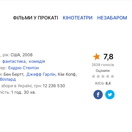
ФІЛЬМИ У ПРОКАТІ
КІНОТЕАТРИ
НЕЗАБАРОМ
, рік:
США, 2008
7,8
фантастика
,
комедія
2638 голосів
ер:
Ендрю Стентон
Оцінити:
и:
Бен Бертт,
Джефф Гарлін
, Кім Копф,
Віллард
IMDb:
8,4
 збори в Україні, грн:
12 236 530
ість:
1 год. 30 хв.