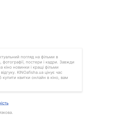
 актуальний погляд на фільми в
в, фотографії, постери і кадри. Завжди
а кіно новинки і кращі фільми
ідгуку. KINOafisha.ua цінує час
б купити квитки онлайн в кіно, вам
ність
язкова.