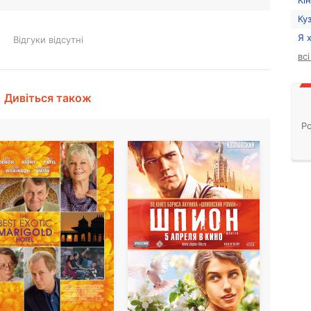
Кі
Ку
Я 
Відгуки відсутні
вс
Дивіться також
Ро