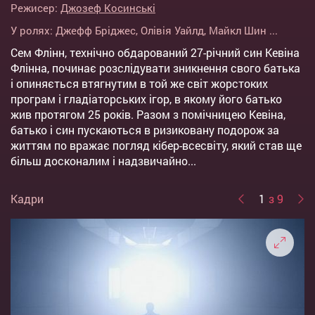
Режисер:
Джозеф Косинські
У ролях:
Джефф Бріджес
,
Олівія Уайлд
,
Майкл Шин
...
Сем Флінн, технічно обдарований 27-річний син Кевіна
Флінна, починає розслідувати зникнення свого батька
і опиняється втягнутим в той же світ жорстоких
програм і гладіаторських ігор, в якому його батько
жив протягом 25 років. Разом з помічницею Кевіна,
батько і син пускаються в ризиковану подорож за
життям по вражає погляд кібер-всесвіту, який став ще
більш досконалим і надзвичайно...
Кадри
1
з 9