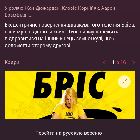
У ролях:
Жан Дюжарден
,
Кловіс Корнійяк
,
Аарон
Брамфілд
...
Ексцентричне повернення дивакуватого телепня Бріса,
який мріє підкорити хвилі. Тепер йому належить
відправитися на інший кінець земної кулі, щоб
допомогти старому другові.
Кадри
1
з 16
Перейти на русскую версию