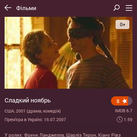
Фільми
0+
Сладкий ноябрь
8
IMDB 6.7
США, 2001 (драма, комедія)
1:59
Прем'єра в Україні: 16.07.2007
У ролях:
Френк Ланджелла
,
Шарліз Терон
,
Кіану Рівз