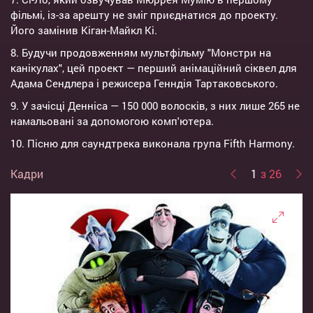
фільмі, із-за арешту не зміг приєднатися до проекту.
Його замінив Кіган-Майкл Кі.
8. Будучи продовженням мультфільму "Монстри на
канікулах", цей проект — перший анімаційний сіквел для
Адама Сендлера і режисера Генндія Тартаковського.
9. У зачісці Денніса — 150 000 волосків, з них лише 265 не
намальовані за допомогою комп'ютера.
10. Пісню для саундтрека виконала група Fifth Harmony.
Кадри
1
з 26