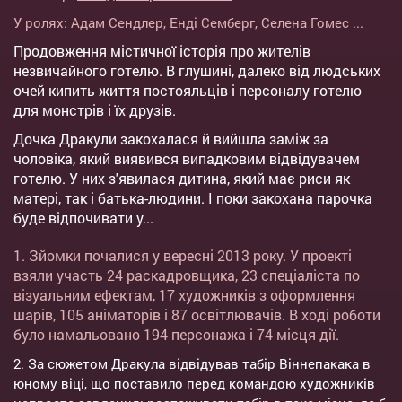
У ролях:
Адам Сендлер
,
Енді Семберг
,
Селена Гомес
...
Продовження містичної історія про жителів
незвичайного готелю. В глушині, далеко від людських
очей кипить життя постояльців і персоналу готелю
для монстрів і їх друзів.
Дочка Дракули закохалася й вийшла заміж за
чоловіка, який виявився випадковим відвідувачем
готелю. У них з'явилася дитина, який має риси як
матері, так і батька-людини. І поки закохана парочка
буде відпочивати у...
1. Зйомки почалися у вересні 2013 року. У проекті
взяли участь 24 раскадровщика, 23 спеціаліста по
візуальним ефектам, 17 художників з оформлення
шарів, 105 аніматорів і 87 освітлювачів. В ході роботи
було намальовано 194 персонажа і 74 місця дії.
2. За сюжетом Дракула відвідував табір Віннепакака в
юному віці, що поставило перед командою художників