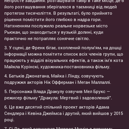
непросте завдання: розташувати табір в таке місце, де б
його розташування зберігалося в таємниці від людей
протягом тисячоліття. В результаті, було прийнято
рішення помістити його глибоко в надра гори.
Натхненням послужило реальне норвезьке місто
Рьюкан, що знаходиться у вузькій долині, куди
практично не потрапляє сонячне світло.
3. У сцені, де Френк бігає, охоплений полум'ям, на дошці
інформації можна помітити список всіх членів групи, що
працюють у відділі візуальних ефектів, а також ім'я кота
Майкла Курінскі, художника-постановника фільму.
4. Батьків Джонатана, Майка і Лінду, озвучують
подружжя акторів Нік Офферман і Меган Маллаллі.
5. Персонажа Влада Дракулу озвучив Мел Брукс —
режисер фільму "Дракула: Мертвий і задоволений".
6. Це вже десятий спільний проект акторів Адама
Сендлера і Кевіна Джеймса і другий, який вийшов у 2015
році.
7. Сі-Ло, який озвучував Мюррея Мумію в першому