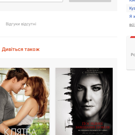
Кі
Ку
Я 
Відгуки відсутні
вс
Дивіться також
Ро