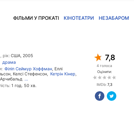
ФІЛЬМИ У ПРОКАТІ
КІНОТЕАТРИ
НЕЗАБАРОМ
, рік:
США, 2005
7,8
драма
4 голоса
и:
Філіп Сеймур Хоффман
, Еллі
Оцінити:
льсон, Келсі Стефенсон,
Кетрін Кінер
,
 Арчибальд
...
IMDb:
7,3
ість:
1 год. 50 хв.