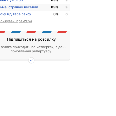
нець Оук-Стріт
89%
9
зьма: страшно веселий
89%
9
хочу від тебе сексу
0%
0
і очікувані прем'єри
Підпишіться на розсилку
зсилка приходить по четвергах, в день
поновлення репертуару.