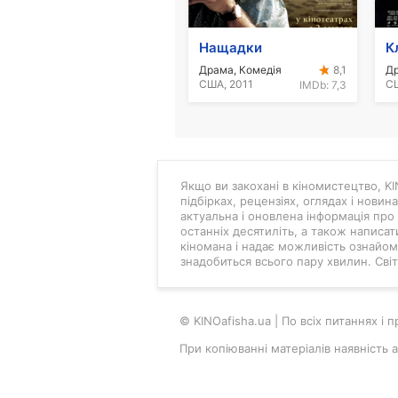
Нащадки
К
Драма, Комедія
8,1
США, 2011
IMDb:
7,3
Якщо ви закохані в кіномистецтво, KIN
підбірках, рецензіях, оглядах і новин
актуальна і оновлена інформація про 
останніх десятиліть, а також написат
кіномана і надає можливість ознайоми
знадобиться всього пару хвилин. Світ 
© KINOafisha.ua | По всіх питаннях і
При копіюванні матеріалів наявність 