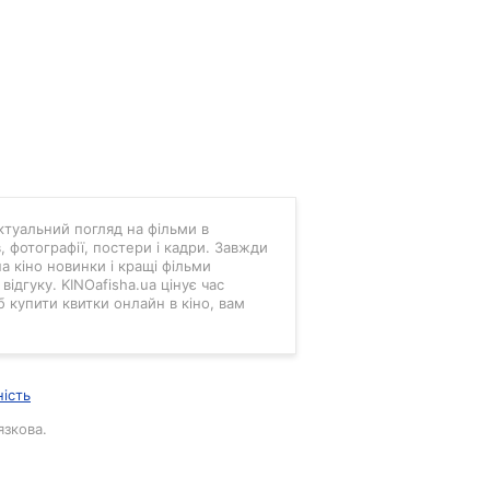
 актуальний погляд на фільми в
в, фотографії, постери і кадри. Завжди
а кіно новинки і кращі фільми
ідгуку. KINOafisha.ua цінує час
б купити квитки онлайн в кіно, вам
ність
язкова.