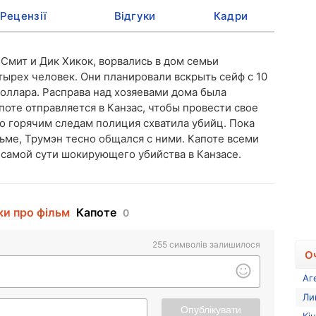
Рецензії
Відгуки
Кадри
 Смит и Дик Хикок, ворвались в дом семьи
тырех человек. Они планировали вскрыть сейф с 10
доллара. Расправа над хозяевами дома была
оте отправляется в Канзас, чтобы провести свое
о горячим следам полиция схватила убийц. Пока
ьме, Трумэн тесно общался с ними. Капоте всеми
 самой сути шокирующего убийства в Канзасе.
ки про фільм
Капоте
0
255
символів залишилося
О
Аг
Ли
Опублікувати