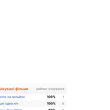
чікувані фільми
рейтинг очікування
енти на мільйон
100%
1
ше одна ніч
100%
5