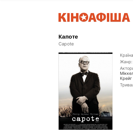
Капоте
Capote
Країна
Жанр:
Актор
Мікке
Крейг
Тривал