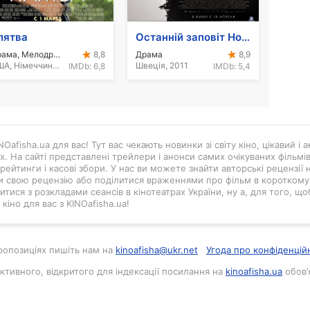
лятва
Останній заповіт Нобеля
Драма, Мелодрама
Драма
8,8
8,9
США, Німеччина, Франція, Бразилія, Великобританія, Австралія, 2012
Швеція, 2011
IMDb:
6,8
IMDb:
5,4
Oafisha.ua для вас! Тут вас чекають новинки зі світу кіно, цікавий і
ах. На сайті представлені трейлери і анонси самих очікуваних фільмі
рейтинги і касові збори. У нас ви можете знайти авторські рецензії н
и свою рецензію або поділитися враженнями про фільм в короткому в
тися з розкладами сеансів в кінотеатрах України, ну а, для того, що
кіно для вас з KINOafisha.ua!
 пропозиціях пишіть нам на
kinoafisha@ukr.net
Угода про конфіденцій
активного, відкритого для індексації посилання на
kinoafisha.ua
обов’