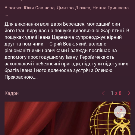
У ролях:
Юлія Савічева
,
Дмитро Дюжев
,
Нонна Гришаєва
...
Для виконання волі царя Берендея, молодший син
його Іван вирушає на пошуки дивовижної Жар-птиці. В
пошуках удачі Івана Царевича супроводжує вірний
друг та помічник — Сірий Вовк, який, володіє
різноманітними навичками і завжди поспішає на
допомогу простодушному Івану. Героїв чекають
захоплюючі і небезпечні пригоди, підступи підступних
братів Івана і його доленосна зустріч з Оленою
Прекрасною....
Кадри
1
з 8