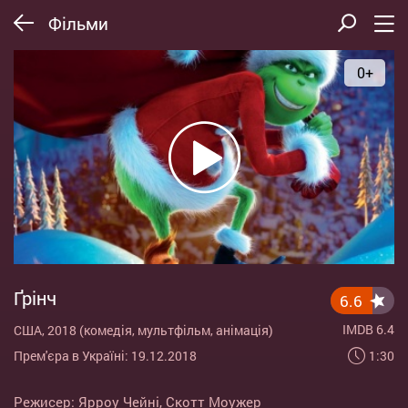
Фільми
0+
Ґрінч
6.6
IMDB 6.4
США, 2018 (комедія, мультфільм, анімація)
1:30
Прем'єра в Україні: 19.12.2018
Режисер:
Ярроу Чейні
,
Скотт Моужер