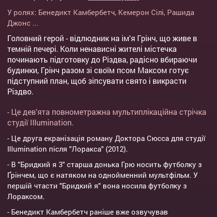
У ролях:
Бенедикт Камбербетч
,
Кемерон Сілі
,
Рашида
Джонс
...
Головний герой - відлюдник на ім'я Грінч, що живе в
темній печері. Коли ненависні жителі містечка
починають підготовку до Різдва, радісно вбираючи
будинки, Грінч разом зі своїм псом Максом готує
підступний план, щоб зіпсувати свято і викрасти
Різдво.
- Це дев'ята повнометражна мультиплікаційна стрічка
студії Illumination.
- Це друга екранізація роману Доктора Сюсса для студії
Illumination після "Лоракса" (2012).
- В "Бридкий я 3" старша донька Грю носить футболку з
Ґрінчем, що є натяком на однойменний мультфільм. У
першій чтасти "Бридкий я" вона носила футболку з
Лораксом.
- Бенедикт Камбербетч раніше вже озвучував