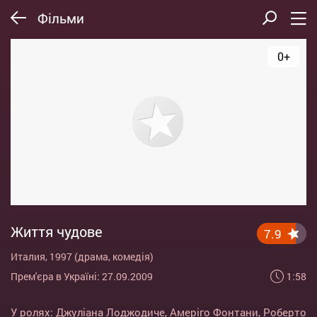
Фільми
0+
Життя чудове
7.9
Италия, 1997 (драма, комедія)
1:58
Прем'єра в Україні: 27.09.2009
У ролях:
Джуліана Лоджодиче
,
Амеріго Фонтани
,
Роберто