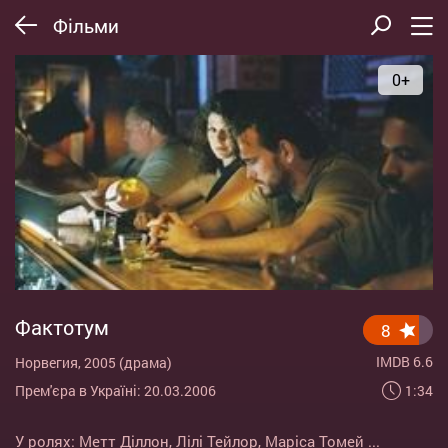
Фільми
0+
Фактотум
8
IMDB 6.6
Норвегия, 2005 (драма)
1:34
Прем'єра в Україні: 20.03.2006
У ролях:
Метт Діллон
,
Лілі Тейлор
,
Маріса Томей
...