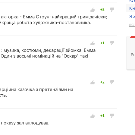
Ку
Кі
акторка - Емма Стоун; найкращий грим,зачіски;
Я 
йкраща робота художника-постановника.
вс
е : музика, костюми, декарації,зйомка. Емма
Ро
Один з восьмі номінацій на "Оскар" такі
ерційна казочка з претензіями на
ть.
 показу зал аплодував.