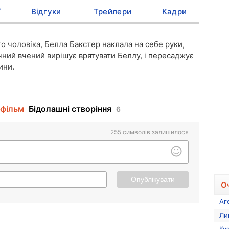
ї
Відгуки
Трейлери
Кадри
о чоловіка, Белла Бакстер наклала на себе руки,
чний вчений вирішує врятувати Беллу, і пересаджує
ини.
 фільм
Бідолашні створіння
6
255
символів залишилося
Опублікувати
О
Аг
Ли