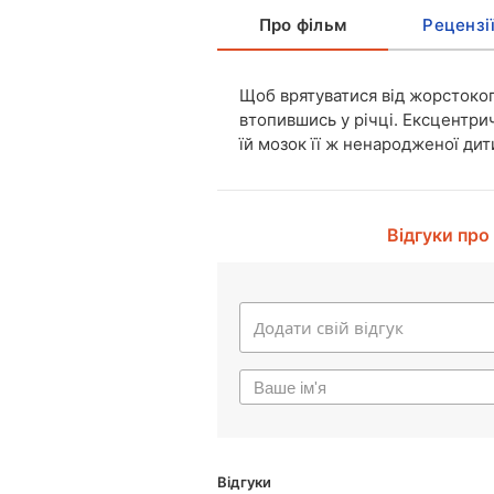
Про фільм
Рецензі
Щоб врятуватися від жорстоког
втопившись у річці. Ексцентри
їй мозок її ж ненародженої дит
Відгуки про
Відгуки