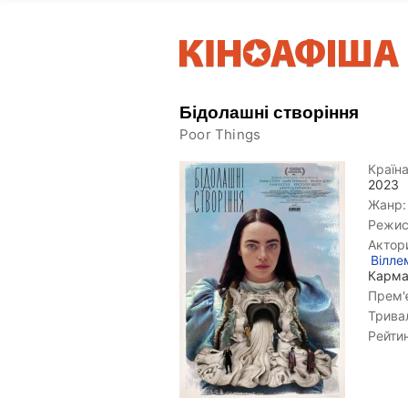
Бідолашні створіння
Poor Things
Країна
2023
Жанр:
Режис
Актор
Вілле
Карм
Прем'є
Тривал
Рейтин