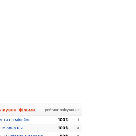
чікувані фільми
рейтинг очікування
енти на мільйон
100%
1
ше одна ніч
100%
4