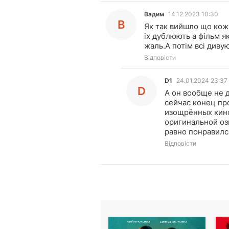
Вадим
14.12.2023 10:30
В
Як так вийшло що кожн
іх дублюють а фільм я
жаль.А потім всі дивую
Відповісти
D1
24.01.2024 23:37
D
А он вообще не 
сейчас конец пр
изощрённых кино
оригинальной озв
равно понравилс
Відповісти