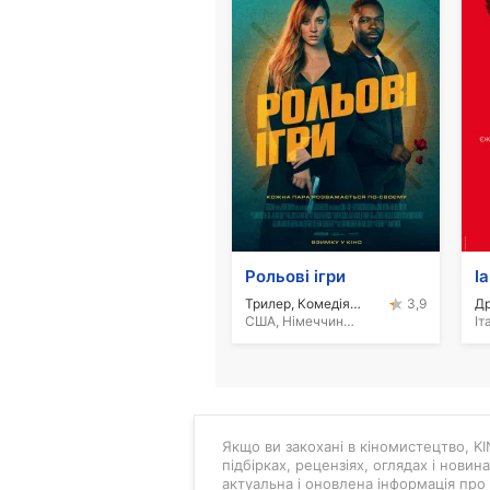
Рольові ігри
Іа
Трилер, Комедія, Екшн
Д
3,9
США, Німеччина, Франція, 2023
Якщо ви закохані в кіномистецтво, KIN
підбірках, рецензіях, оглядах і новин
актуальна і оновлена інформація про 