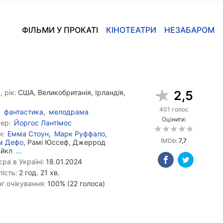
ФІЛЬМИ У ПРОКАТІ
КІНОТЕАТРИ
НЕЗАБАРОМ
, рік:
США, Великобританія, Ірландія,
2,5
401 голос
фантастика
,
мелодрама
Оцінити:
ер:
Йоргос Лантімос
и:
Емма Стоун
,
Марк Руффало
,
IMDb:
7,7
м Дефо
, Рамі Юссеф, Джеррод
айкл
...
ра в Україні:
18.01.2024
ість:
2 год. 21 хв.
г очікування:
100% (22 голоса)