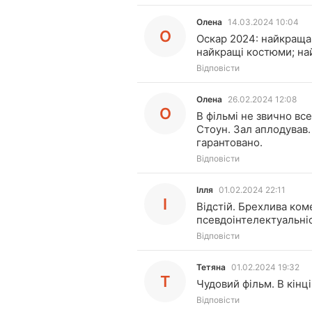
Олена
14.03.2024 10:04
О
Оскар 2024: найкраща 
найкращі костюми; на
Відповісти
Олена
26.02.2024 12:08
О
В фільмі не звично вс
Стоун. Зал аплодував. 
гарантовано.
Відповісти
Ілля
01.02.2024 22:11
І
Відстій. Брехлива ком
псевдоінтелектуальніс
Відповісти
Тетяна
01.02.2024 19:32
Т
Чудовий фільм. В кінці
Відповісти