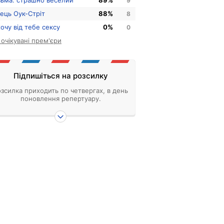
зьма: страшно веселий
89%
9
нець Оук-Стріт
88%
8
хочу від тебе сексу
0%
0
і очікувані прем'єри
Підпишіться на розсилку
зсилка приходить по четвергах, в день
поновлення репертуару.