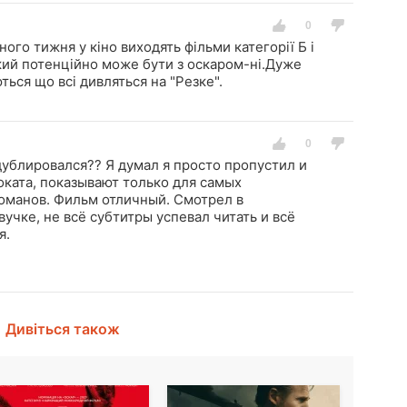
ого тижня у кіно виходять фільми категорії Б і
кий потенційно може бути з оскаром-ні.Дуже
ться що всі дивляться на "Резке".
дублировался?? Я думал я просто пропустил и
оката, показывают только для самых
манов. Фильм отличный. Смотрел в
учке, не всё субтитры успевал читать и всё
я.
Дивіться також