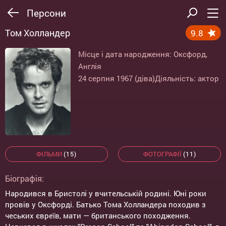
Персони
Том Холландер
9.8
Місце і дата народження: Оксфорд,
Англія
24 серпня 1967 (діва)
Діяльність: актор
ФІЛЬМИ
(15)
ФОТОГРАФІЇ
(11)
Біографія:
Народився в Бристолі у вчительській родині. Юні роки
провів у Оксфорді. Батько Тома Холландера походив з
чеських євреїв, мати — британського походження.