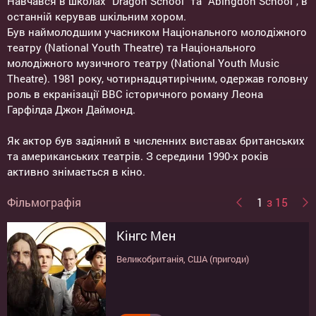
Навчався в школах "Dragon School" та "Abingdon School", в
останній керував шкільним хором.
Був наймолодшим учасником Національного молодіжного
театру (National Youth Theatre) та Національного
молодіжного музичного театру (National Youth Music
Theatre). 1981 року, чотирнадцятирічним, одержав головну
роль в екранізації BBC історичного роману Леона
Гарфілда Джон Даймонд.
Як актор був задіяний в численних виставах британських
та американських театрів. З середини 1990-х років
активно знімається в кіно.
Фільмографія
1
з 15
Кінгс Мен
Приватна війна
Богемна рапсодія
Мауглі
Тюльпанова лихоманка
Обітниця
Oscar Shorts - 2014
Коханий з майбутнього
Візантія
Ханна. Досконала зброю
Соліст
Папарацци
Дещо про Марту
Хороший рік
Гордость и предубеждение
Великобританія, США (пригоди)
Великобританія, США (драма, біографія,
США, Великобританія (драма, музика,
США (драма)
Великобританія, США (драма, мелодрама)
Іспанія, США (драма, історичний)
Данія, Великобританія, Франція
Великобританія (фантастика, драма,
Великобританія, США, Ірландія (трилер,
США (трилер, бойовик, пригоди)
США, Великобританія (драма)
США (трилер, драма)
США, Великобританія (комедія)
США (драма)
США (драма)
військовий)
байопік)
(фестиваль)
комедія)
драма, фентезі)