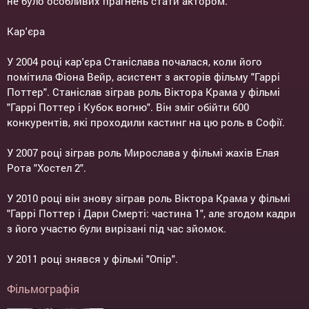
не було особливих прагнень стати актором.
Кар'єра
У 2004 році кар'єра Станіслава почалася, коли його
помітила Фіона Вейр, асистент з акторів фільму "Гаррі
Поттер". Станіслав зіграв роль Віктора Крама у фільмі
"Гаррі Поттер і Кубок вогню". Він зміг обійти 600
конкурентів, які проходили кастинг на цю роль в Софії.
У 2007 році зіграв роль Мирослава у фільмі жахів Елая
Рота "Хостел 2".
У 2010 році він знову зіграв роль Віктора Крама у фільмі
"Гаррі Поттер і Дари Смерті: частина 1", але згодом кадри
з його участю були вирізані під час зйомок.
У 2011 році знявся у фільмі "Опір".
Фільмографія