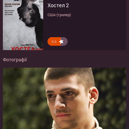
Хостел 2
США (трилер)
6.6
Фотографії