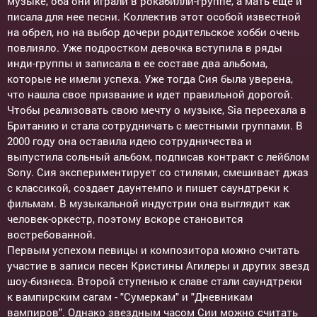
музыке, оба они играли в рокабилли-группе, а мать еще и
писала для нее песни. Коллектив этот особой известной
на обрел, но на выбор дочери родительское хобби очень
повлияло. Уже подростком девочка вступила в ряды
инди-группы и записала в ее составе два альбома,
которые не имели успеха. Уже тогда Сия была уверена,
что нашла свое призвание и идет правильной дорогой.
Чтобы реализовать свою мечту о музыке, Sia переехала в
Британию и стала сотрудничать с местными группами. В
2000 году она оставила идею сотрудничества и
выпустила сольный альбом, подписав контракт с лейблом
Sony. Сия экспериментирует со стилями, смешивает джаз
с классикой, создает даунтемпо и пишет саундтреки к
фильмам. В музыкальной индустрии она выглядит как
человек-оркестр, поэтому вскоре становится
востребованной.
Первым успехом певицы и композитора можно считать
участие в записи песен Кристины Агилеры и других звезд
шоу-бизнеса. Второй ступенью к славе стали саундтреки
к вампирским сагам - "Сумеркам" и "Дневникам
вампиров". Однако звездным часом Сии можно считать