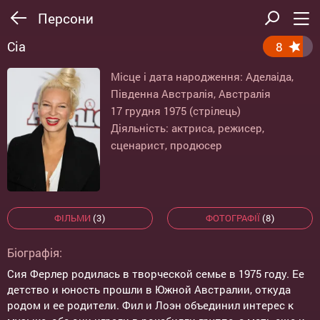
Персони
Сіа
8
Місце і дата народження: Аделаіда,
Південна Австралія, Австралія
17 грудня 1975 (стрілець)
Діяльність: актриса, режисер,
сценарист, продюсер
ФІЛЬМИ
(3)
ФОТОГРАФІЇ
(8)
Біографія:
Сия Ферлер родилась в творческой семье в 1975 году. Ее
детство и юность прошли в Южной Австралии, откуда
родом и ее родители. Фил и Лоэн объединил интерес к