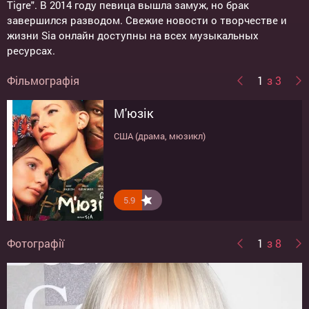
Tigre". В 2014 году певица вышла замуж, но брак
завершился разводом. Свежие новости о творчестве и
жизни Sia онлайн доступны на всех музыкальных
ресурсах.
Фільмографія
1
з 3
М'юзік
Зачарований принц
Кролик Петрик
США (драма, мюзикл)
США, Канада (комедія, мультфільм,
Австралія, США, Великобританія (комедія,
мюзикл)
пригоди, фентезі, сімейний)
5.9
7.5
8.3
Фотографії
1
з 8