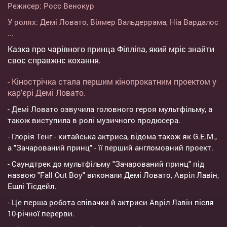
Режисер:
Росс Венокур
У ролях:
Демі Ловато
,
Вілмер Вальдеррама
,
Ніа Вардалос
...
Казка про чарівного принца Філліпа, який мріє знайти
своє справжнє кохання.
- Кінострічка стала першим кінопрокатним проектом у
кар'єрі Демі Ловато.
- Демі Ловато озвучила головного героя мультфільму, а
також виступила в ролі музичного продюсера.
- Глорія Тенг - китайська актриса, відома також як G.E.M.,
а "Зачарований принц" - її перший англомовний проект.
- Саундтрек до мультфільму "Зачарований принц" під
назвою "Fall Out Boy" виконали Демі Ловато, Авріл Лавін,
Ешлі Тісдейл.
- Це перша робота співачки й актриси Авріл Лавін після
10-річної перерви.