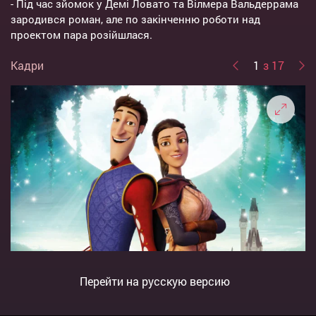
- Під час зйомок у Демі Ловато та Вілмера Вальдеррама
зародився роман, але по закінченню роботи над
проектом пара розійшлася.
Кадри
1
з 17
Перейти на русскую версию