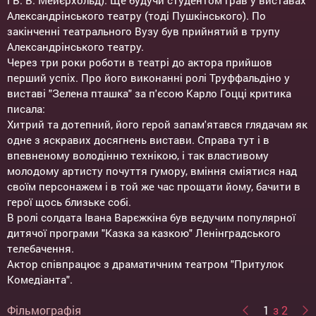
і В. В. Мейєрхольд). Ще будучи студентом грав у виставах
Александрінського театру (тоді Пушкінського). По
закінченні театрального Вузу був прийнятий в трупу
Александрінського театру.
Через три роки роботи в театрі до актора прийшов
перший успіх. Про його виконанні ролі Труффальдіно у
виставі "Зелена пташка" за п'єсою Карло Гоцці критика
писала:
Хитрий та дотепний, його герой запам'ятався глядачам як
одне з яскравих досягнень вистави. Справа тут і в
впевненому володінню технікою, і так властивому
молодому артисту почуття гумору, вміння сміятися над
своїм персонажем і в той же час прощати йому, бачити в
герої щось близьке собі.
В ролі солдата Івана Варєжкіна був ведучим популярної
дитячої програми "Казка за казкою" Ленінградського
телебачення.
Актор співпрацює з драматичним театром "Притулок
Комедіанта".
Фільмографія
1
з 2