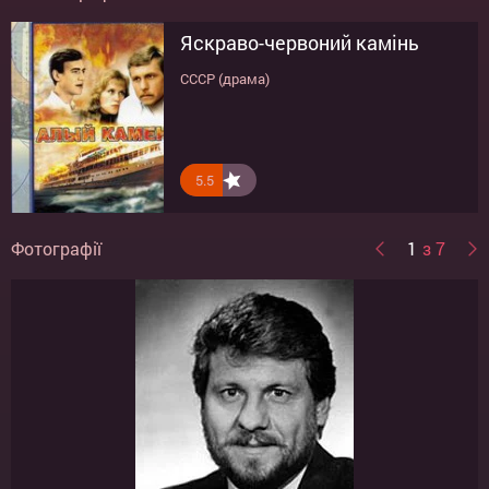
Яскраво-червоний камінь
Нічні відвідувачі
СССР (драма)
Россия (драма)
5.5
9
Фотографії
1
з 7