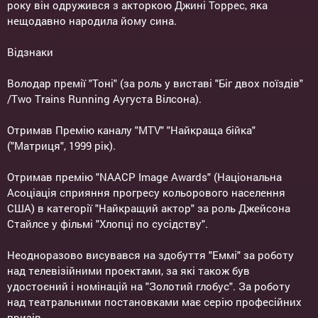
року він одружився з акторкою Джині Торрес, яка
нещодавно народила йому сина.
Відзнаки
Володар премії "Тоні" (за роль у виставі "Біг двох поїздів"
/Two Trains Running Аугуста Вілсона).
Отримав Премію каналу "MTV" "Найкраща бійка"
("Матриця", 1999 рік).
Отримав премію "NAACP Image Awards" (Національна
Асоціація сприяння прогресу кольорового населення
США) в категорії "Найкращий актор" за роль Джейсона
Стайлсе у фільмі "Хлопці по сусідству".
Неодноразово висувався на здобуття "Еммі" за роботу
над телевізійними проектами, за які також був
удостоєний і номінацій на "Золотий глобус". За роботу
над театральними постановками має серію професійних
призів.