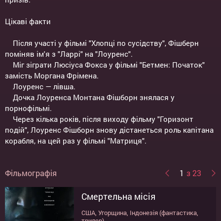
Цікаві факти
Після участі у фільмі "Хлопці по сусідству", Фішберн
поміняв ім'я з "Ларрі" на "Лоуренс".
Міг зіграти Люсіуса Фокса у фільмі "Бетмен: Початок"
замість Моргана Фрімена.
Лоуренс — лівша.
Дочка Лоуренса Монтана Фішборн знялася у
порнофільмі.
Через кілька років, після виходу фільму "Горизонт
подій", Лоуренс Фішборн знову дістанеться роль капітана
корабля, на цей раз у фільмі "Матриця".
Фільмографія
1
з 23
Смертельна місія
Кроси
Аматор
Джон Уік 4
Льодовий дрифт
Матриця: Революція
Матриця: Перезавантаження
Матриця
Кокаїновий барон
Де ти поділась, Бернадетт?
Джон Уік 3
Наркокур'єр
Людина-мураха та Оса
Пробудження
Сигнал
Король сафарі
Шалений патруль
Колонія
Зараза
Хижаки
Апокалiпсис сьогоднi
Подстава
Миссия невыполнима 3
США, Угорщина, Індонезія (фантастика,
США, Великобританія, Індія (комедія,
США (трилер, бойовик)
США (бойовик)
США (трилер, бойовик)
США (фантастика, трилер, бойовик)
США (фантастика, трилер, бойовик)
США (фантастика, трилер, бойовик)
США, Колумбія (трилер)
США (драма, комедія)
США (трилер, екшн, кримінал)
США (трилер, драма, детектив, кримінал)
США (фантастика, екшн)
США (фантастика, пригоди)
США (фантастика, трилер)
ПАР (мультфільм, пригоди)
США (комедія, бойовик)
Канада (фантастика, трилер, бойовик)
США (фантастика, трилер, бойовик)
США (фантастика, трилер, бойовик,
США (драма, бойовик, пригоди)
США (драма)
США (трилер, бойовик)
трилер)
пригоди, сімейний, анімація)
пригоди, жахи)