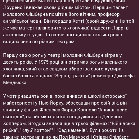
ще маленьким. Мати і Ларрі переїхали в Бруклін, який
Лоуренс і вважає своїм рідним містом. Першим талант
молодого Фішберна помітив його вітчим, професор
англійської мови. Він порадив Хетті (своїй дружині і в той
же час матері талановитого хлопчика) відвести Ларрі в
акторську студію. Та охоче погодилася і кілька років
водила сина по різним театрам.
Першу свою роль у театрі молодий Фішберн зіграв у
десять років. У 1975 році він отримав роль маленького
хлопчика, який стає свідком вбивства свого кумира-
баскетболіста в драмі "Зерно, граф і я" режисера Джозефа
Мендьюка.
У чотирнадцять років, поки вчився в школі акторської
майстерності у Нью-Йорку, збрехавши про свій вік, він
знявся у фільмі Френсіса Форда Копполи "Апокаліпсис
сьогодні", на зйомках якого і подружився з Денисом
Хоппером. Згодом знявся ще в трьох фільмах: "Бійцівська
рибка", "Клуб"Коттон"" і "Сад каменів". Були роботи і з
такими метрами кіно як Пол Мазурскі і Стівен Спілберг.