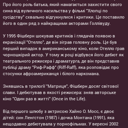
Про його роль батька, який намагається захистити свого
сина від вуличного насильства у фільмі "Хлопці по
сусідству" схвально відгукнулися і критики. Це поставило
його в один ряд з найкращими акторами Голлівуду.
У 1995 Фішберн шокував критиків і глядачів появою в
екранізації "Отелло", де він зіграв головну роль. Це був
перший випадок в американському кіно, коли Отелло грав
чорношкірий актор. У тому ж році відбувся його дебют як
театрального режисера і драматурга, де він представив
публіці драму "Риф-Рафф" (Riff-Raff), яка розповідає про
стосунки афроамериканця і білого наркомана.
Знявшись в трилогії "Матриця", Фішберн досяг світової
слави. І дебютував в якості режисера: зняв авторське
кіно "Один раз в житті" (Once in the Life).
Від першого шлюбу з актрисою Хайно О. Мосс, є двоє
дітей: син Ленгстон (1987) і дочка Монтана (1991), яка
нещодавно дебютувала у порнофільмах. У вересні 2002