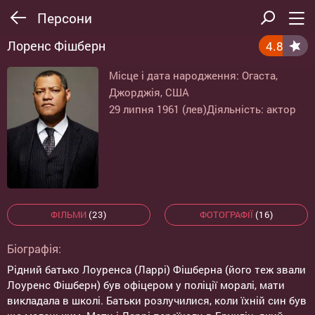
Персони
Лоренс Фішберн
4.8
Місце і дата народження: Огаста,
Джорджія, США
29 липня 1961 (лев)
Діяльність: актор
ФІЛЬМИ
(23)
ФОТОГРАФІЇ
(16)
Біографія:
Рідний батько Лоуренса (Ларрі) Фішберна (його теж звали
Лоуренс Фішберн) був офіцером у поліції моралі, мати
викладала в школі. Батьки розлучилися, коли їхній син був