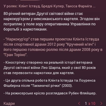
У ролях:
Клінт Іствуд
,
Бредлі Купер
,
Таисса Фарміга
...
80-річний ветеран Другої світової війни стає
наркокур'єром у мексиканського картеля. Згодом він
потрапляє у поле зору оперативника Управління по
боротьбі з наркотиками.
- "Наркокур'єр" став першим проектом Клінта Іствуда
після спортивної драми 2012 року "Кручений м'яч" і
його першою головною роллю після драми 2008 року в
"Гран Торіно".
- Кінострічку створено на реальній історії ветерана
Другої світової війни Лео Шарпа, який у свої 80 років
став перевозити наркотики для картеля.
- Це друга спільна робота Клінта Іствуда та Лоуренса
Фішберна після "Таємничої річки" (2003).
- На режисерське крісло розглядався Рубен Фляйшер.
Кадри
1
з 10