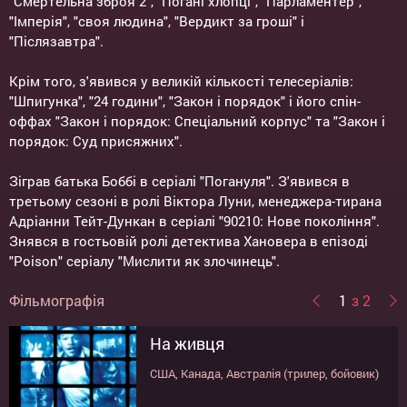
"Смертельна зброя 2", "Погані хлопці", "Парламентер",
"Імперія", "своя людина", "Вердикт за гроші" і
"Післязавтра".
Крім того, з'явився у великій кількості телесеріалів:
"Шпигунка", "24 години", "Закон і порядок" і його спін-
оффах "Закон і порядок: Спеціальний корпус" та "Закон і
порядок: Суд присяжних".
Зіграв батька Боббі в серіалі "Погануля". З'явився в
третьому сезоні в ролі Віктора Луни, менеджера-тирана
Адріанни Тейт-Дункан в серіалі "90210: Нове покоління".
Знявся в гостьовій ролі детектива Хановера в епізоді
"Poison" серіалу "Мислити як злочинець".
Фільмографія
1
з 2
На живця
Бренда Старр
США, Канада, Австралія (трилер, бойовик)
США (комедія, пригоди)