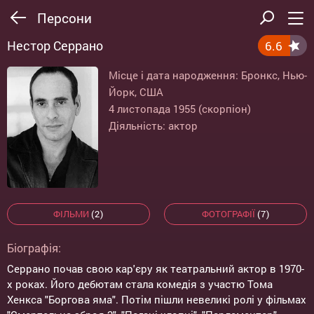
Персони
Нестор Серрано
6.6
Місце і дата народження: Бронкс, Нью-
Йорк, США
4 листопада 1955 (скорпіон)
Діяльність: актор
ФІЛЬМИ
(2)
ФОТОГРАФІЇ
(7)
Біографія:
Серрано почав свою кар'єру як театральний актор в 1970-
х роках. Його дебютам стала комедія з участю Тома
Хенкса "Боргова яма". Потім пішли невеликі ролі у фільмах