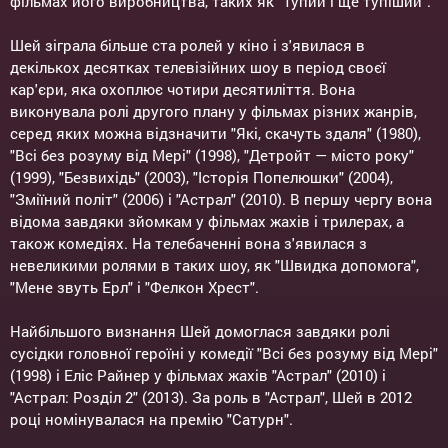
фільмах його виробництва, таких як "Тупий і ще тупіший".
Шей зіграла більше ста ролей у кіно і з'явилася в
декількох десятках телевізійних шоу в період своєї
кар'єри, яка охоплює чотири десятиліття. Вона
виконувала ролі другого плану у фільмах різних жанрів,
серед яких можна відзначити "Які, скачуть здаля" (1980),
"Всі без розуму від Мері" (1998), "Детройт — місто року"
(1999), "Безвихідь" (2003), "Історія Попелюшки" (2004),
"Зміїний політ" (2006) і "Астрал" (2010). В першу чергу вона
відома завдяки зйомкам у фільмах жахів і трилерах, а
також комедіях. На телебаченні вона з'явилася з
невеликими ролями в таких шоу, як "Швидка допомога",
"Мене звуть Ерл" і "Фелкон Хрест".
Найбільшого визнання Шей домоглася завдяки ролі
сусідки головної героїні у комедії "Всі без розуму від Мері"
(1998) і Еліс Райнер у фільмах жахів "Астрал" (2010) і
"Астрал: Розділ 2" (2013). За роль в "Астрал", Шей в 2012
році номінувалася на премію "Сатурн".