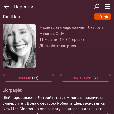
Персони
Лін Шей
10
Місце і дата народження: Детройт,
Мічиган, США
11 жовтня 1943 (терези)
Діяльність: актриса
ФІЛЬМИ
(15)
ФОТОГРАФІЇ
(7)
Біографія:
Шей народилася в Детройті, штат Мічиган, і закінчила
університет. Вона є сестрою Роберта Шея, засновника
New Line Cinema, і в свою чергу з'явилася в декількох