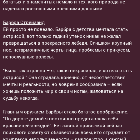
богатых и знаменитых немало и тех, кого природа не
наделила роскошными внешними данными.
Барбра Стрейзанд
Ей просто не повезло. Барбра с детства мечтала стать
актрисой, вот только гадкий утенок никак не желал
превращаться в прекрасного лебедя. Слишком крупный
нос, негармоничные черты лица, проблемы с прикусом,
непослушные волосы.
"Было так странно – я, такая некрасивая, и хотела стать
актрисой!" Она страдала, конечно, от несоответствия
мечты и реальности, но вовремя сообразила – если
хочешь положить мир к своим ногам, жаловаться на
судьбу некогда.
Главным оружием Барбры стало богатое воображение.
"По дороге домой я постоянно представляла себя
красавицей-звездой". Ее главной привычкой сейчас
психологи советуют обзавестись всем, кто страдает от
комплекса неполноценности – каждое утро и каждый