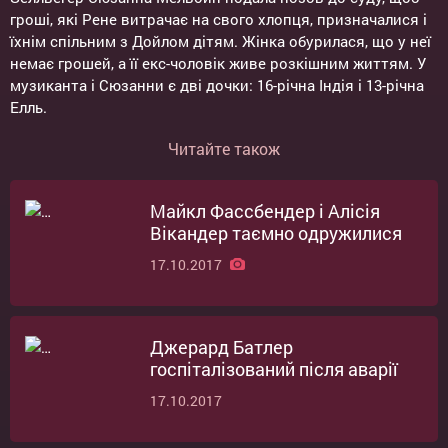
гроші, які Рене витрачає на свого хлопця, призначалися і
їхнім спільним з Дойлом дітям. Жінка обурилася, що у неї
немає грошей, а її екс-чоловік живе розкішним життям. У
музиканта і Сюзанни є дві дочки: 16-річна Індія і 13-річна
Елль.
Читайте також
Майкл Фассбендер і Алісія
Вікандер таємно одружилися
17.10.2017
Джерард Батлер
госпіталізований після аварії
17.10.2017