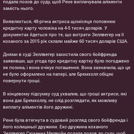
подала позов до суду, щоб Рене виплачувала аліменти
замість нього.
Виявляється, 48-річна актриса щомісяця поповнює
кредитну карту чоловіка на 4-5 тисяч доларів. У
документах йдеться про те, що витрати Зеллвегер на її
коханого за 2015 рік склали майже 60 тисяч доларів США.
Днями в суді Зеллвегер захистила свого бойфренда
заявивши, що угода про кредитну картку було погоджено
як позика, і вона очікує погашення. Вона зазначила, що це
не було оформлено на папері, але Бремхолл обіцяє
повернути гроші.
В кінцевому підсумку суд ухвалив, що гроші актриси, які
вона дає Бремхоллу, не слід розглядати, як можливу
виплату аліментів його дружині.
Рене була втягнута в судовий розгляд свого бойфренда і
його колишньої дружини. Екс-дружина коханого
Зеллвегер Сюзанна Мелвойн подала позов до суду, щоб