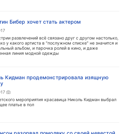
ин Бибер хочет стать актером
017
стрии развлечений всё связано друг с другом настолько,
ко у какого артиста в "послужном списке" не значится и
льный альбом, и парочка ролей в кино, и даже
енная линия модной одежды
ль Кидман продемонстрировала изящную
ру
017
етского мероприятия красавица Николь Кидман выбрал
щее платье в пол
нсон разорвал помолвку со своей невестой