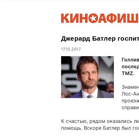
Джерард Батлер госпи
17.10.2017
Голлив
послед
TMZ.
Знамен
Лос-Ан
проезж
справи
К счастью, рядом оказались л
помощь. Вскоре Батлер был го