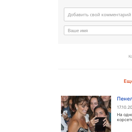
К
Еще
Пенел
17.10.2
На одн
корсет