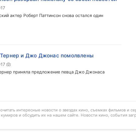
017
ский актер Роберт Паттинсон снова остался один
 Тернер и Джо Джонас помолвлены
017
ернер приняла предложение певца Джо Джонаса
рочитать интересные новости о звездах кино, съемках фильмов и се
кумиров и обсудить их на нашем сайте. Новости кино, события заг