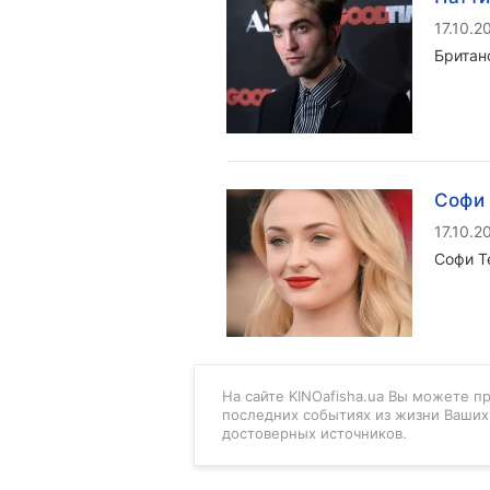
17.10.2
Британ
Софи
17.10.2
Софи Т
На сайте KINOafisha.ua Вы можете п
последних событиях из жизни Ваших 
достоверных источников.