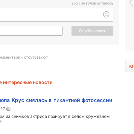
255
символов осталось
Опубликовать
омментарии отсутствуют
М
 интересные новости
опа Крус снялась в пикантной фотосессии
017
ом из снимков актриса позирует в белом кружевном
е