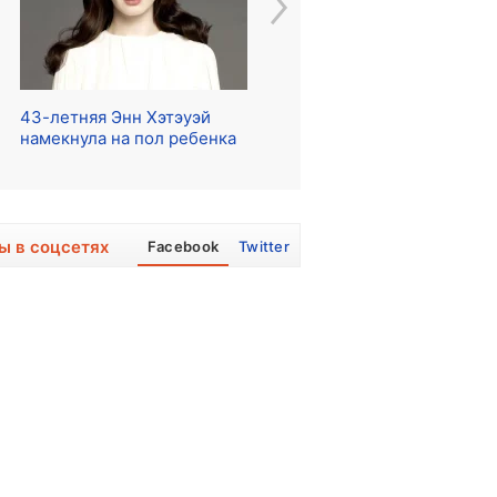
43-летняя Энн Хэтэуэй
Начались съемки сериала
Ре
намекнула на пол ребенка
о The Beatles
ра
ы в соцсетях
Facebook
Twitter