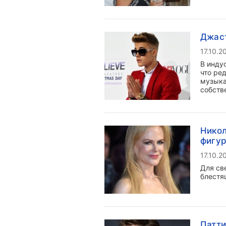
Джаст
17.10.2
В инду
что ред
музыка
собств
Нико
фигу
17.10.2
Для св
блестя
Патти