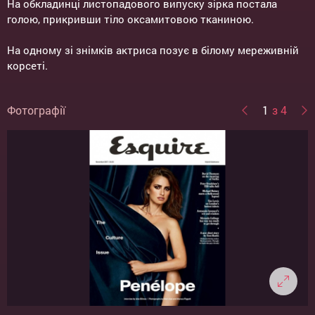
На обкладинці листопадового випуску зірка постала
голою, прикривши тіло оксамитовою тканиною.
На одному зі знімків актриса позує в білому мереживній
корсеті.
Фотографії
1
з 4