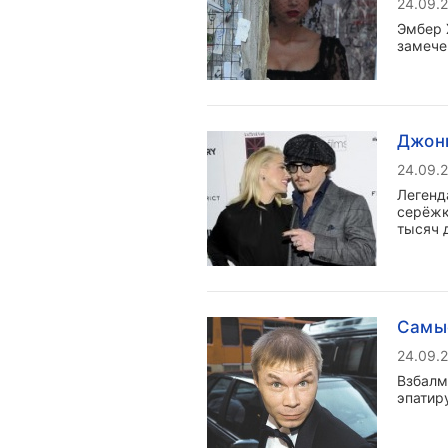
24.09.
Эмбер 
замече
Джонн
24.09.
Легенд
серёжк
тысяч 
Cамые
24.09.
Взбалм
эпатир