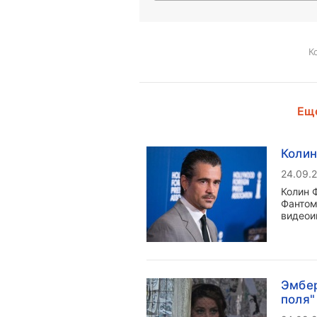
К
Еще
Колин
24.09.
Колин 
Фантом
видеои
Эмбер
поля"