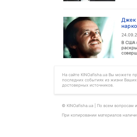
Джек 
нарк
24.09.
В США 
раскры
соверш
На сайте KINOafisha.ua Вы можете п
последних событиях из жизни Ваших 
достоверных источников.
© KINOafisha.ua | По всем вопроса
При копировании материалов наличи