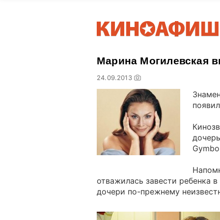
Марина Могилевская в
24.09.2013
Знаме
появил
Кинозв
дочерь
Gymbor
Напомн
отважилась завести ребенка в 
дочери по-прежнему неизвест