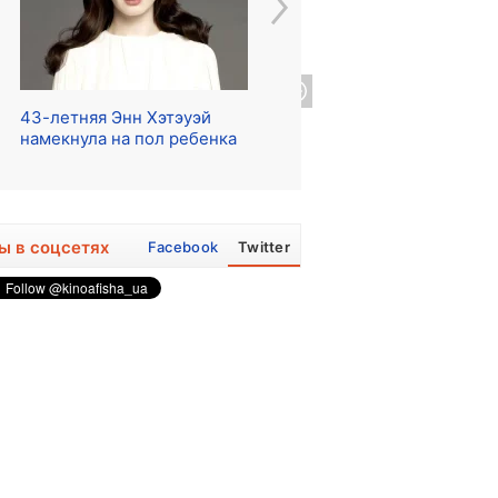
43-летняя Энн Хэтэуэй
Начались съемки сериала
Ре
намекнула на пол ребенка
о The Beatles
ра
ы в соцсетях
Facebook
Twitter