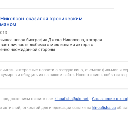
Николсон оказался хроническим
оманом
2013
вышла новая биография Джека Николсона, которая
вает личность любимого миллионами актера с
енно неожиданной стороны
рочитать интересные новости о звездах кино, съемках фильмов и се
кумиров и обсудить их на нашем сайте. Новости кино, события заг
м и предложениям пишите нам
kinoafisha@ukr.net
Соглашение о кон
е активной, открытой для индексации ссылки на
kinoafisha.ua
обяза