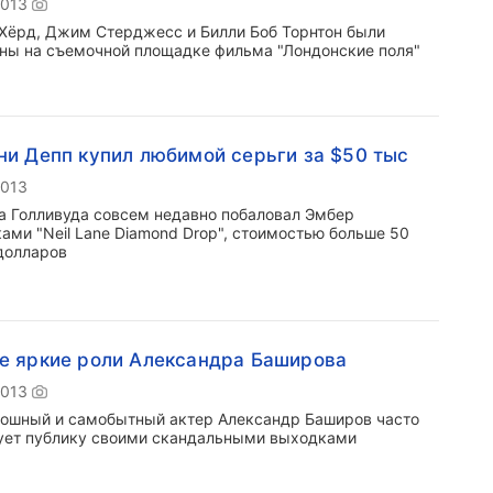
2013
Хёрд, Джим Стерджесс и Билли Боб Торнтон были
ны на съемочной площадке фильма "Лондонские поля"
и Депп купил любимой серьги за $50 тыс
2013
а Голливуда совсем недавно побаловал Эмбер
ами "Neil Lane Diamond Drop", стоимостью больше 50
долларов
 яркие роли Александра Баширова
2013
ошный и самобытный актер Александр Баширов часто
ует публику своими скандальными выходками