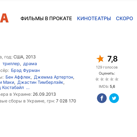
ФИЛЬМЫ В ПРОКАТЕ
КИНОТЕАТРЫ
СКОРО
, год:
США, 2013
7,8
триллер
,
драма
129 голосов
сёр:
Брэд Фурман
Оценить:
ы:
Бен Аффлек
,
Джемма Артертон
,
и Маки
,
Джастин Тимберлэйк
,
IMDb:
5,6
 Костабайл
...
ера в Украине:
26.09.2013
вые сборы в Украине, грн:
7 028 170