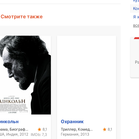
Ку
Ко
Смотрите также
Я 
вс
Р
инкольн
Охранник
Драма, Биография
Триллер, Комедия
8,1
8,1
А, Индия, 2012
Германия, 2013
IMDb:
7,3