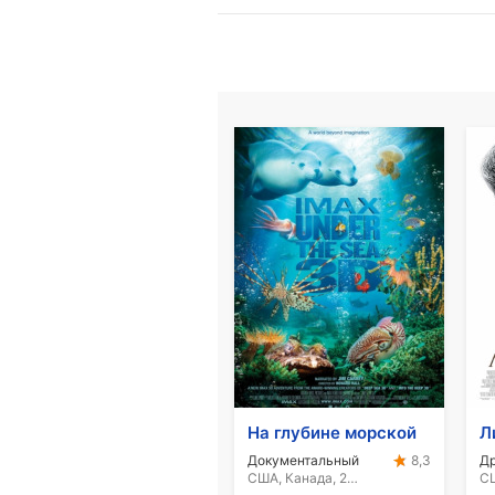
На глубине морской
Л
Документальный
8,3
США, Канада, 2009
СШ