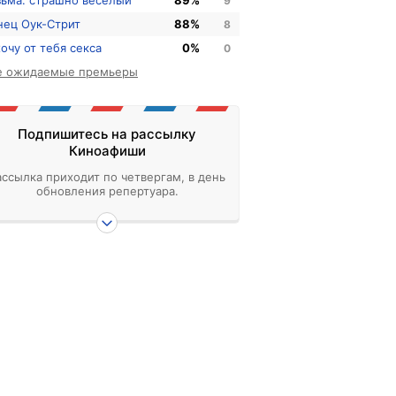
зьма: страшно веселый
89%
9
нец Оук-Стрит
88%
8
хочу от тебя секса
0%
0
е ожидаемые премьеры
Подпишитесь на рассылку
Киноафиши
ассылка приходит по четвергам, в день
обновления репертуара.