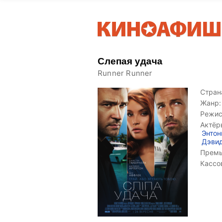
Слепая удача
Runner Runner
Страна
Жанр:
Режис
Актёр
Энтон
Дэвид
Премь
Кассо