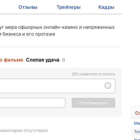
Отзывы
Трейлеры
Кадры
руг мира офшорных онлайн-казино и напряженных
 бизнеса и его протеже
о фильме
Слепая удача
0
255
символов осталось
Опубликовать
О
Ме
мментарии отсутствуют
То