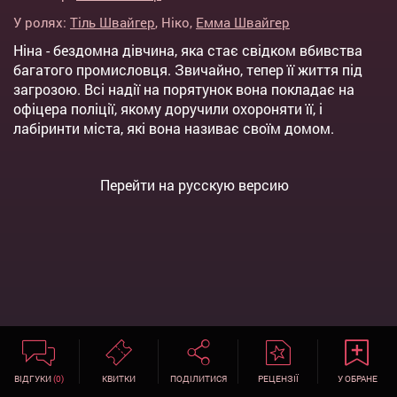
У ролях:
Тіль Швайгер
,
Ніко
,
Емма Швайгер
Ніна - бездомна дівчина, яка стає свідком вбивства
багатого промисловця. Звичайно, тепер її життя під
загрозою. Всі надії на порятунок вона покладає на
офіцера поліції, якому доручили охороняти її, і
лабіринти міста, які вона називає своїм домом.
Перейти на русскую версию
ВІДГУКИ
(0)
КВИТКИ
ПОДІЛИТИСЯ
РЕЦЕНЗІЇ
У ОБРАНЕ