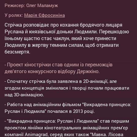
Режисер:
Олег Маламуж
У ролях:
Марія Єфросиніна
Стрічка розповідає про кохання бродячого лицаря
Руслана й князівської доньки Людмили. Перешкодою
їхньому щастю стає чаклун, який хоче принести
Людмилу в жертву темним силам, щоб отримати
безсмертя.
- Проект кінострічки став одним із переможців
дев'ятого конкурсного відбору Держкіно.
- Спочатку стрічка була заявлена в 2D-анімації, але
згодом концепція змінилася і творці почали працювати
над 3D-анімацією.
- Работа над анімаційним фільмом "Викрадена принцеса:
Руслан і Людмила" почалася в 2013 році.
- "Викрадена принцеса: Руслан і Людмила" став першим
проектом лінійки кінотеатральних анімаційних прем'єр
компанії Animagrad, серед яких також "Мавка. Лісова