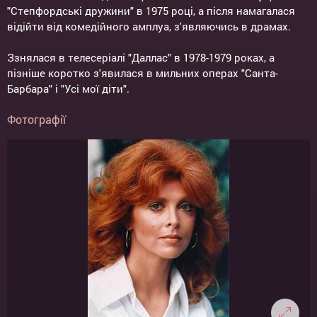
"Степфордські дружини" в 1975 році, а після намагалася
відійти від комедійного амплуа, з'являючись в драмах.
Ззнялася в телесеріалі "Даллас" в 1978-1979 роках, а
пізніше коротко з'явилася в мильних операх "Санта-
Барбара" і "Усі мої діти".
Фотографії