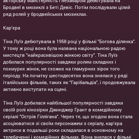
акторську майстерність і незабаром дебютувала на
Бродвеї в мюзиклі з Беті Девіс. Потім послідували цілий
ряд ролей у бродвейських мюзиклах.
Кар'єра
Тіна Луїз дебютувала в 1958 році у фільмі "Богова ділянка".
У тому ж році вона була названа національною радою
мистецтв "найкрасивішою жінкою світу". Тіна Луїз
добилася популярності завдяки ролям складних і
похмурих жінок, не схожих на гламурних зірок того
періоду. На початку шестидесятих вона знялася у ряді
італійських фільмів, таких як "Гарібальдіа", і продовжувала
активно виступати на сцені.
Тіна Луїз добилася найбільшої популярності завдяки
своїй ролі кінозірки Джинджер Грант в комедійному
серіалі "Острів Гіллігана". Через те, що згодом вона стала
асоціюватися зі своїм персонажем з серіалу, кар'єра
актриси в подальші роки складалася в основному на
телебаченні і комедійних фільмах. Вона знялася у фільмі