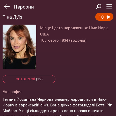
Персони
Тіна Луїз
10
Місце і дата народження: Нью-Йорк,
США
10 лютого 1934 (водолій)
ФОТОГРАФІЇ
(12)
Біографія:
Тетяна Йосипівна Чернова Блейкер народилася в Нью-
Йорку в єврейській сім'ї. Вона дочка фотомоделі Бетті Ріг
Майерс. У віці сімнадцяти років вона почала вивчати