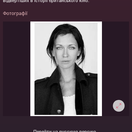
відвертіших в історії британського кіно.
Фотографії
Перейти на русскую версию