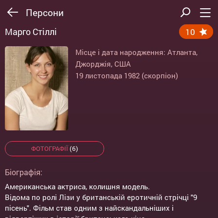
Персони
Марго Стіллі
10
Місце і дата народження: Атланта,
Джорджія, США
19 листопада 1982 (скорпіон)
ФОТОГРАФІЇ
(6)
Біографія:
Американська актриса, колишня модель.
Відома по ролі Лізи у британській еротичній стрічці "9
пісень". Фільм став одним з найскандальніших і