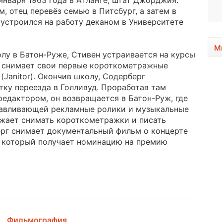
января 1963 года в Атланте, штат Джорджия.
1955, 71 год
, отец перевёз семью в Питсбург, а затем в
 устроился на работу деканом в Университете
М
у в Батон-Руже, Стивен устраивается на курсы
е снимает свои первые короткометражные
Janitor). Окончив школу, Содерберг
ку переезда в Голливуд. Проработав там
едактором, он возвращается в Батон-Руж, где
отавливающей рекламные ролики и музыкальные
лжает снимать короткометражки и писать
ерг снимает документальный фильм о концерте
 за который получает номинацию на премию
Фильмография