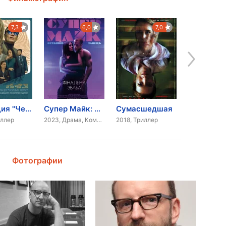
7,3
6,0
7,0
Операция "Черный кейс"
Супер Майк: Последний танец
Сумасшедшая
Удача Ло
иллер
2023, Драма, Комедия
2018, Триллер
Фотографии