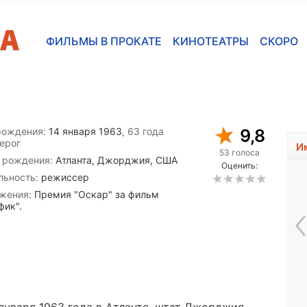
ФИЛЬМЫ В ПРОКАТЕ
КИНОТЕАТРЫ
СКОРО
рождения:
14 января 1963
, 63 года
9,8
ерог
И
53 голоса
 рождения:
Атланта, Джорджия, США
Оценить:
льность:
режиссер
жения:
Премия "Оскар" за фильм
фик".
Нина Нижерадзе