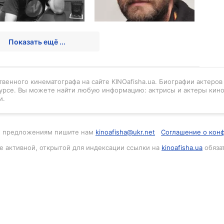
Показать ещё ...
венного кинематографа на сайте KINOafisha.ua. Биографии актеро
урсе. Вы можете найти любую информацию: актрисы и актеры кино
и.
м и предложениям пишите нам
kinoafisha@ukr.net
Соглашение о кон
е активной, открытой для индексации ссылки на
kinoafisha.ua
обяза