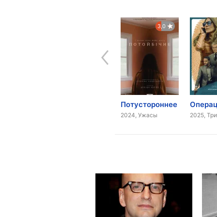
7,6
7,8
3,0
12 друзей Оушена
13 друзей Оушена
Потустороннее
2004, Комедия, Боевик
2007, Комедия
2024, Ужасы
2025, Тр