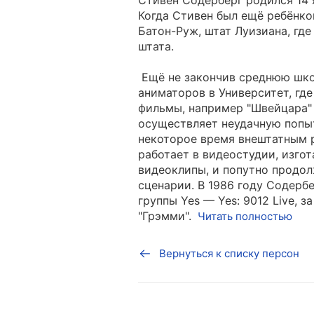
Стивен Содерберг родился 14 
Когда Стивен был ещё ребёнком
Батон-Руж, штат Луизиана, где
штата.
Ещё не закончив среднюю школ
аниматоров в Университет, гд
фильмы, например "Швейцара" (
осуществляет неудачную попыт
некоторое время внештатным р
работает в видеостудии, изг
видеоклипы, и попутно продо
сценарии. В 1986 году Содерб
группы Yes — Yes: 9012 Live,
"Грэмми".
Читать полностью
Вернуться к списку персон