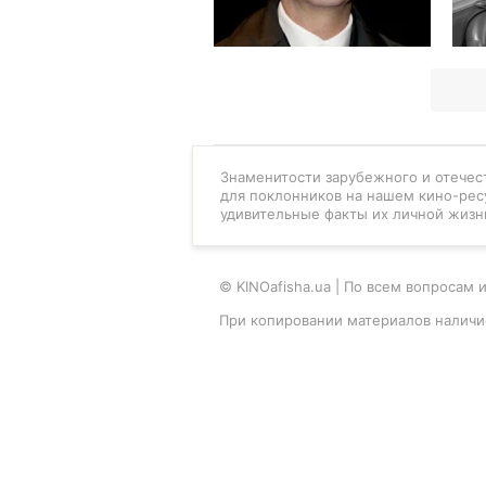
Знаменитости зарубежного и отечест
для поклонников на нашем кино-рес
удивительные факты их личной жизн
© KINOafisha.ua | По всем вопроса
При копировании материалов наличи