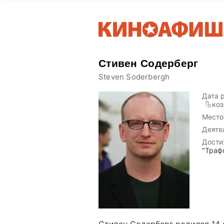
Стивен Содерберг
Steven Soderbergh
Дата 
коз
Место
Деяте
Дости
"Траф