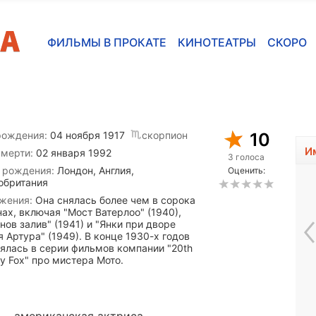
ФИЛЬМЫ В ПРОКАТЕ
КИНОТЕАТРЫ
СКОРО
рождения:
04 ноября 1917
скорпион
10
И
смерти:
02 января 1992
3 голоса
 рождения:
Лондон, Англия,
Оценить:
обритания
жения:
Она снялась более чем в сорока
нах, включая "Мост Ватерлоо" (1940),
нов залив" (1941) и "Янки при дворе
 Артура" (1949). В конце 1930-х годов
нялась в серии фильмов компании "20th
y Fox" про мистера Мото.
Эли Кобрин