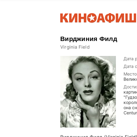
Вирджиния Филд
Virginia Field
Дата 
Дата 
Место
Велик
Дости
карти
"Гудзо
короля
она с
Centur