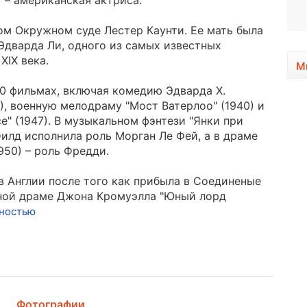
) – американская актриса.
1989, 37 лет
ком Окружном суде Лестер Каунти. Ее мать была
Эдварда Ли, одного из самых известных
XIX века.
М
40 фильмах, включая комедию Эдварда Х.
36), военную мелодраму "Мост Ватерлоо" (1940) и
e" (1947). В музыкальном фэнтези "Янки при
Филд исполнила роль Морган Ле Фей, а в драме
1950) – роль Фредди.
в Англии после того как прибыла в Соединеные
йной драме Джона Кромуэлла "Юный лорд
лностью
Фотографии