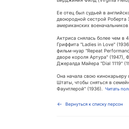
Вирджиния Филд (Virginia Field
Ее отец был судьей в английс
двоюродной сестрой Роберта 
американских военачальников 
Актриса снялась более чем в 
Гриффита "Ladies in Love" (19
фильм-нуар "Repeat Performanc
дворе короля Артура" (1947), 
Джералда Майера "Dial 1119" (
Она начала свою кинокарьеру 
Штаты, чтобы сняться в семе
Фаунтлерой" (1936).
Читать по
Вернуться к списку персон