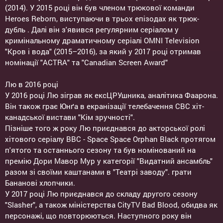
(2014). У 2015 році він був членом трюкової команди
Heroes Reborn, виступаючи в трьох епізодах як трюк-
дубль . Далі він з'явився регулярним серіалом у
кримінальному драматичному серіалі OMNI Television
"Кров і вода" (2015–2016), за який у 2017 році отримав
номінації "ACTRA" та "Canadian Screen Award"
Лю в 2016 році
У 2016 році Лю зіграв як ексЦРУшника, аналітика Фаарона.
Він також грає Юнґа в екранізації телебачення CBC хіт-
канадської вистави "Кім зручності".
Пізніше того ж року Лю приєднався до акторської ролі
хітового серіалу BBC - Space Space Orphan Black протягом
п'ятого та останнього сезону та був номінований на
премію Дори Мавор Мур у категорії "Видатний ансамбль"
разом зі своїми каштанами в "Театрі заводу". грати
Бананові хлопчики.
У 2017 році Лю приєднався до складу другого сезону
"Slasher", а також міністерства CityTV Bad Blood, обидва як
персонажі, що повторюються. Наступного року він