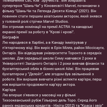
телебачення CBC Кім "Зручність". Він зобразить
супергероя "Шань-Чи" у Кіновесвіті Marvel, починаючи з
фільму "Шань-Чи та Легенда Десяти Кілець" (2021). Він
повинен стати першим азіатським актором, який знявся
у головній ролі стрічки Marvel Studios.
Він отримав номінації на премії ACTRA та канадські
екранні премії за роботу в "Крові і крові".
Біографія
Лю народився в Харбіні, а в Канаду іммігрував у
п’ятирічному віці. Він виріс в Ерін Міллз, район Міссісауги,
Онтаріо. Він відвідував університети Торонто в середніх
школах. Для середньої школи Симу навчався 2 роки в
Університеті Західного Онтаріо і 2 роки вивчав фінанси та
бухгалтерський облік в бізнес-школі Айві. Він працював
бухгалтером у "Делойт", але згодом був звільнений з
роботи. Він вирішив вивчати різні аспекти кар’єри, перш
ніж вирішити продовжити кар'єру актора.
Кар'єра
Лю вперше з'явився у масовці на у фільмі
Тихоокеанський рубіж Гільєрмо дель Торо. Серед його
ранніх екранських кредитів - Нікіта (2012) та "Краса і звір"