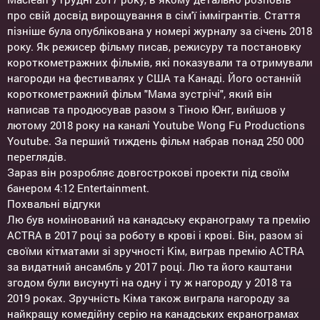
про свій досвід вирощування в сім'ї іммігрантів. Стаття
пізніше була опублікована у номері журналу за січень 2018
року. Як режисер фільму писав, режисуру та постановку
короткометражних фільмів, які показували та отримували
нагороди на фестивалях у США та Канаді. Його останній
короткометражний фільм "Мама зустрічі", який він
написав та продюсував разом з Тіною Юнг, вийшов у
лютому 2018 року на каналі Youtube Wong Fu Productions
Youtube. За перший тиждень фільм набрав понад 250 000
переглядів.
Зараз він розробляє довгострокові проекти під своїм
банером 4:12 Entertainment.
Похвальні відгуки
Лю був номінований на канадську екранограму та премію
ACTRA в 2017 році за роботу в крові і крові. Він, разом зі
своїми кітматами зі зручності Кім, виграв премію ACTRA
за видатний ансамбль у 2017 році. Лю та його каштани
згодом були висунуті на одну і ту ж нагороду у 2018 та
2019 роках. Зручність Кіма також виграла нагороду за
найкращу комедійну серію на канадських екранограмах