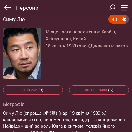
Персони
Симу Лю
8.5
Місце і дата народження: Харбін,
Хейлунцзян, Китай
18 квітня 1989 (овен)
Діяльність: актор
ФІЛЬМИ
(3)
ФОТОГРАФІЇ
(6)
Біографія:
Симу Лю (спрощ.: 刘思慕) (нар. 19 квітня 1989 р.) —
канадський актор, письменник, каскадер та кінорежисер.
Найвідоміший за роль Юнґа в ситкомі телевізійного