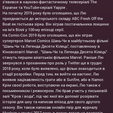
з’явився в науково-фантастичному телесеріалі The
Expanse та YouTube-серіалі Yappie .
На початку 2019 року було оголошено, що Лю
приєднається до акторського складу ABC Fresh Off the
Boat як гостьова зірка. Він зіграв постачальника локшини
на ім'я Віллі у 100-му епізоді серії.
На Comic-Con 2019 було оголошено, що він зіграє
супергероя Marvel Comics Шань-Чи в майбутньому фільмі
"Шань-Чи та Легенда Десяти Кілець", поставленому в
Кіновсесвіті Marvel . "Шань-Чи та Легенда Десяти Кілець"
стануть першим азіатськім фільмом Marvel. Раніше Лю
звернувся з проханням про роль у Twitter ще в грудні
2018 року, коли було виявлено, що фільм знаходиться в
стадії розробки. Перед тим, як вийти на кастинг, Лю
виявив зацікавленість грати або в Sunfire, або в Namor.
Крім своєї роботи, виступаючи на екрані, Лю також є
письменником і режисером. Лю брав участь у письмовій
залі "Кров і вода", під час якої він допоміг розірвати
історію для шоу та написав епізод для свого другого
сезону. Він також написав онлайн-твір для журналу
Maclean у грудні 2017 року, в якому детально розповів