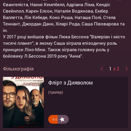
Євангеліста, Наомі Кемпбелл, Адріана Ліма, Кендіс
Свейнпол, Карен Елсон, Наталія Водянова, Ембер
Валлетта, Лія Кебеде, Коко Роша, Наташа Полі, Стела
Теннант, Джордан Данн, Хіларі Рода, Саша Півоварова та
ін.
У 2017 році вийшов фільм Люка Бессона "Валеріан і місто
тисячі планет", в якому Саша зіграла епізодичну роль
принцеси Ліхо-Міни. Також зіграла головну роль у
бойовику Л.Бессона 2019 року "Анна".
Фільмографія
1
з 2
Флірт з Дияволом
Анна
(трилер)
Франція (трилер, бойовик)
4.6
6.6