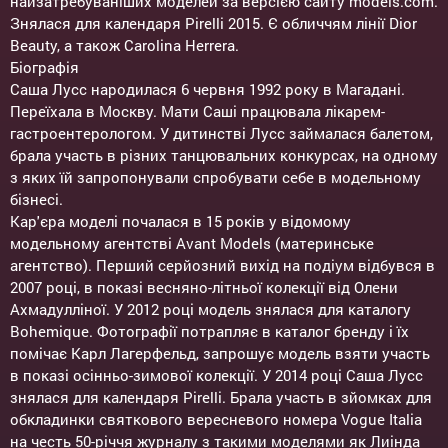
найзатребуваніших моделей за версією сайту models.com.
Знялася для календаря Pirelli 2015. Є обличчям лінії Dior
Beauty, а також Carolina Herrera.
Біографія
Саша Лусс народилася 6 червня 1992 року в Магадані.
Переїхала в Москву. Мати Саші працювала лікарем-
гастроентерологом. У дитинстві Лусс займалася балетом,
брала участь в різних танцювальних конкурсах, на одному
з яких їй запропонували спробувати себе в модельному
бізнесі.
Кар'єра моделі почалася в 15 років у відомому
модельному агентстві Avant Models (материнське
агентство). Перший серйозний вихід на подіум відбувся в
2007 році, в показі весняно-літньої колекції від Олени
Ахмадулліної. У 2012 році модель знялася для каталогу
Bohemique. Фотографії потрапляє в каталог бренду і їх
помічає Карл Лагерфельд, запрошує модель взяти участь
в показі осінньо-зимової колекції. У 2014 році Саша Лусс
знялася для календаря Pirelli. Брала участь в зйомках для
обкладинки святкового вересневого номера Vogue Italia
на честь 50-річчя журналу з такими моделями як Лиінда