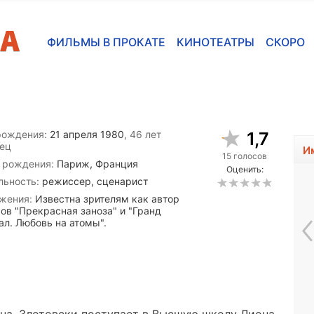
ФИЛЬМЫ В ПРОКАТЕ
КИНОТЕАТРЫ
СКОРО
рождения:
21 апреля 1980
, 46 лет
1,7
ец
И
15 голосов
 рождения:
Париж, Франция
Оценить:
льность:
режиссер, сценарист
жения:
Известна зрителям как автор
ов "Прекрасная заноза" и "Гранд
ал. Любовь на атомы".
Бен Луин