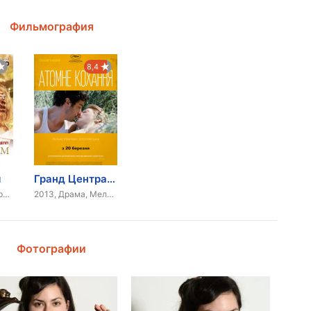
Фильмография
8,4
м
Гранд Централ. Любовь на атомы
2016, Триллер, Драма, Мелодрама, Детектив
2013, Драма, Мелодрама
Фотографии