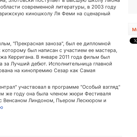
на, Злотовски поступает в Высшую школу Лиона
1946, 80 лет
 области современной литературы, в 2003 году
парижскую киношколу Ля Феми на сценарный
М
ьм, "Прекрасная заноза", был ее дипломной
к которому был написан с участием ее мастера,
а Керригана. В январе 2011 года фильм был
 за Лучший дебют. Исполнительница главной
ована на кинопремию Сезар как Самая
ентрал" участвовал в программе "Особый взгляд"
ом же году она была членом жюри Фестиваля
 с Венсаном Линдоном, Пьером Лескюром и
ью