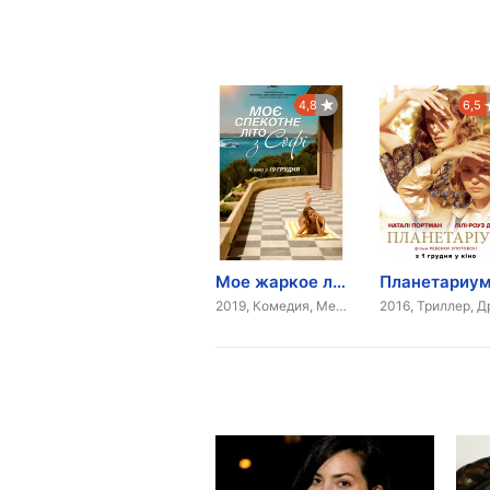
4,8
6,5
Мое жаркое лето с Софи
Планетариу
2019, Комедия, Мелодрама