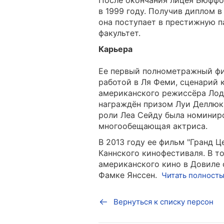
После окончания лицея Бюффо
в 1999 году. Получив диплом в
она поступает в престижную 
факультет.
Карьера
Ее первый полнометражный фил
работой в Ля Феми, сценарий 
американского режиссёра Лодж
награждён призом Луи Деллюка
роли Леа Сейду была номинир
многообещающая актриса.
В 2013 году ее фильм "Гранд Ц
Каннского кинофестиваля. В т
американского кино в Довиле
Фамке Янссен.
Читать полност
Вернуться к списку персон