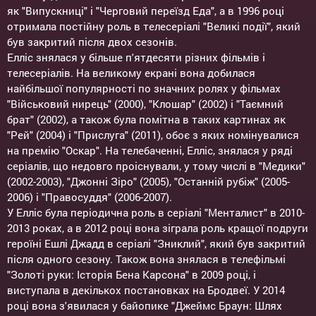
як "Випускниці" і "Черговий переїзд Еда", а в 1996 році
отримала постійну роль в телесеріалі "Великі події", який
був закритий після двох сезонів.
Елліс знялася у більше п'ятдесяти різних фільмів і
телесеріалів. На великому екрані вона добилася
найбільшої популярності по значних ролях у фільмах
"Військовий нирець" (2000), "Клошар" (2002) і "Таємний
брат" (2002), а також була помітна в таких картинах як
"Рей" (2004) і "Прислуга" (2011), обоє з яких номінувалися
на премію "Оскар". На телебаченні, Елліс, знялася у ряді
серіалів, що недовго проіснували, у тому числі в "Медики"
(2002-2003), "Джонні Зіро" (2005), "Останній рубіж" (2005-
2006) і "Правосуддя" (2006-2007).
У Елліс була періодична роль в серіалі "Менталист" в 2010-
2013 роках, а в 2012 році вона зіграла роль кращої подруги
героїні Ешлі Джадд в серіалі "Зниклий", який був закритий
після одного сезону. Також вона знялася в телефільмі
"Золоті руки: Історія Бена Карсона" в 2009 році, і
виступала в декількох постановках на Бродвеї. У 2014
році вона з'явилася у байопике "Джеймс Браун: Шлях