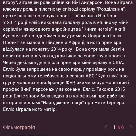
вгору", зігравши роль співачки Вікі Андерсон. Вона зіграла
ключову роль в пілотному епізоді серіалу "Розділення",
проте пізніше покинула проект і її змінила Ніа Лонг.
У 2014 році Елліс виконала головну роль в епічному міні-
серіалі міжнародного виробництва "Книга негрів", який
був знятий по однойменному роману Лоуренса Гілла.
Проект знімався в Південній Африці, а його прем'єра
відбулася на початку 2014 року . Вона отримала безліч
позитивних відгуків від критиків за свою гру в проекті.
Через декілька днів після прем'єри міні-серіалу в США,
Елліс була запрошена на свою першу провідну роль на
національному телебаченні, в серіалі ABC "Куантіко" про
групу молодих новобранців ФБР, якими керує жорсткий і
професійний персонаж у виконанні Елліс. Також в 2015
році Елліс знову була задіяна в кінофільмі про рабство,
історичній драмі "Народження нації" про Нете Тернера.
Елліс зіграла його матір.
Фільмографія
1
з 6