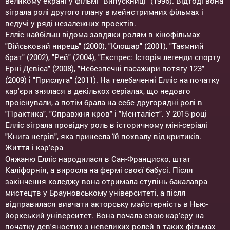
великому екрані у фільмі "Випускниці" (1996). Відтоді вона
зіграла ролі другого плану в мейнстримних фільмах і
ведучі у ряді незалежних проектів.
Елліс найбільш відома завдяки ролям в кінофільмах
"Військовий нирець" (2000), "Клошар" (2001), "Таємний
брат" (2002), "Рей" (2004), "Експрес: Історія легенди спорту
Ерні Девіса" (2008), "Небезпечні пасажири потягу 123"
(2009) і "Прислуга" (2011). На телебаченні Елліс на початку
кар'єри знялася в декількох серіалах, що недовго
проіснували, а потім брала на себе другорядні ролі в
"Практика", "Справжня кров" і "Менталіст". У 2015 році
Елліс зіграла провідну роль в історичному міні-серіалі
"Книга негрів", яка принесла їй похвалу від критиків.
Життя і кар'єра
Онжаню Елліс народилася в Сан-Франциско, штат
Каліфорнія, а виросла на фермі своєї бабусі. Після
закінчення коледжу вона отримала ступінь бакалавра
мистецтв у Брауновському університеті, а після
відправилася вивчати акторську майстерність в Нью-
йоркський університет. Вона почала свою кар'єру на
початку дев'яностих з невеликих ролей в таких фільмах