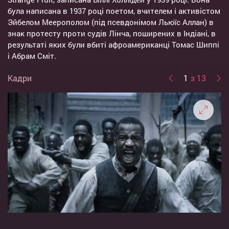
була написана в 1937 році поетом, вчителем і активістом
Эйбелом Меерополом (під псевдонімом Льюїс Аллан) в
знак протесту проти судів Лінча, поширених в Індіані, в
результаті яких були вбиті афроамериканці Томас Шиппі
і Абрам Сміт.
Кадри
1
з 13