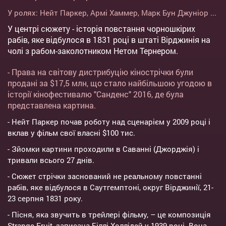
У ролях:
Нейт Паркер
,
Армі Хаммер
,
Марк Бун Джуніор
...
У центрі сюжету - історія повстання чорношкірих
рабів, яке відбулося в 1831 році в штаті Вірджинія на
чолі з рабом-заколотником Нетом Тернером.
- Права на світову дистрибуцію кінострічки були
продані за $17,5 млн, що стало найбільшою угодою в
історії кінофестивалю "Санденс" 2016, де була
представлена картина.
- Нейт Паркер почав роботу над сценарієм у 2009 році і
вклав у фільм свої власні $100 тис.
- Зйомки картини проходили в Саванні (Джорджія) і
тривали всього 27 днів.
- Сюжет стрічки заснований не реальному повстанні
рабів, яке відбулося в Саутгемптоні, округ Вірджинії, 21-
23 серпня 1831 року.
- Пісня, яка звучить в трейлері фільму, – це композиція
Strange Fruit, записана Біллі Холлідей у 1939 році. Вона