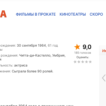
ФИЛЬМЫ В ПРОКАТЕ
КИНОТЕАТРЫ
СКОРО
рождения:
30 сентября 1964
, 61 год
9,0
сы
И
185 голосов
 рождения:
Читта-ди-Кастелло, Умбрия,
Оценить:
я
льность:
актриса
жения:
Сыграла более 90 ролей.
Тай Симпкинс