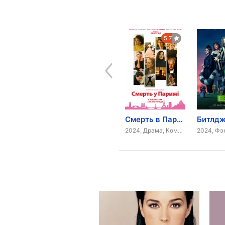
7,6
8,0
5,7
Сколько ты стоишь?
Страсти Христовы
Смерть в Париже
2005, Драма, Комедия
2004, Драма
2024, Драма, Комедия
2024, Фэ