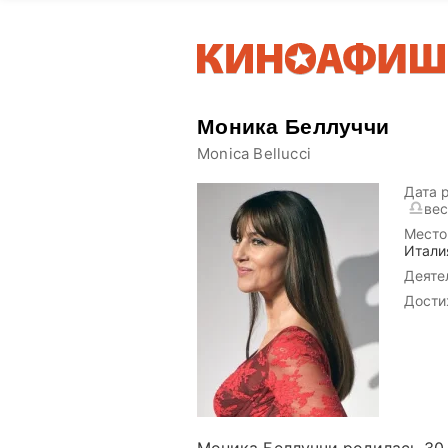
Моника Беллуччи
Monica Bellucci
Дата 
ве
Место
Итали
Деяте
Дости