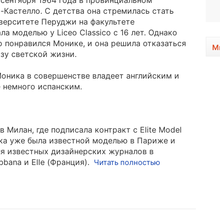
сентября 1964 года в провинциальном
2001, 25 лет
-Кастелло. С детства она стремилась стать
верситете Перуджи на факультете
 моделью у Liceo Classico с 16 лет. Однако
 понравился Монике, и она решила отказаться
М
ьзу светской жизни.
оника в совершенстве владеет английским и
 немного испанским.
в Милан, где подписала контракт с Elite Model
ка уже была известной моделью в Париже и
я известных дизайнерских журналов в
bana и Elle (Франция).
Читать полностью