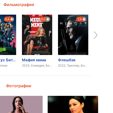
Фильмография
8,4
6,0
7,4
Битлджус Битлджус
Мафия мама
Флешбэк
нтези
2023, Комедия, Боевик
2022, Триллер, Боевик
2021, Комед
Фотографии