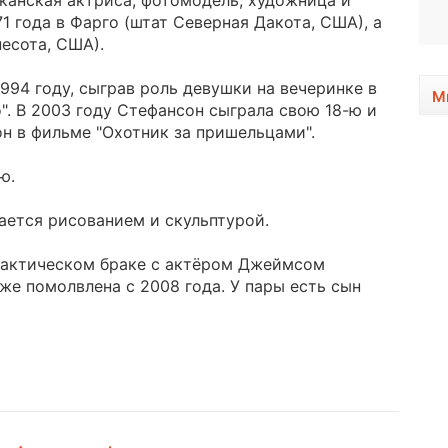
канская актриса, фотомодель, художница и
1938, 88 лет
71 года в Фарго (штат Северная Дакота, США), а
есота, США).
994 году, сыграв роль девушки на вечеринке в
М
". В 2003 году Стефансон сыграла свою 18-ю и
н в фильме "Охотник за пришельцами".
ю.
ается рисованием и скульптурой.
 фактическом браке с актёром Джеймсом
же помолвлена с 2008 года. У пары есть сын