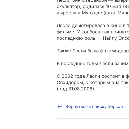
Лесли Энн Стефансон — амери
скульптор, родилась 10 мая 19
выросла в Мурхеде (штат Минн
Лесли дебютировала в кино в 1
фильме "У ковбоев так принято
последнюю роль — Найлу Олсо
Также Лесли была фотомодель
В последние годы Лесли заним
С 2002 года Лесли состоит в
Спэйдером, с которым она так
(род.31.08.2008).
Вернуться к списку персон