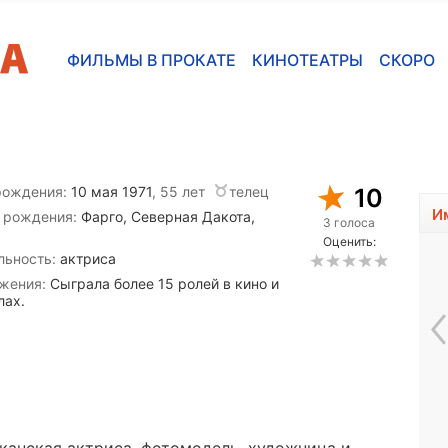
ФИЛЬМЫ В ПРОКАТЕ
КИНОТЕАТРЫ
СКОРО
рождения:
10 мая 1971
, 55 лет
телец
10
И
 рождения:
Фарго, Северная Дакота,
3 голоса
Оценить:
льность:
актриса
жения:
Сыграла более 15 ролей в кино и
лах.
Конни Стивенс