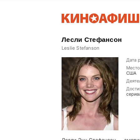
Лесли Стефансон
Leslie Stefanson
Дата 
Место
США
Деяте
Дости
сериа