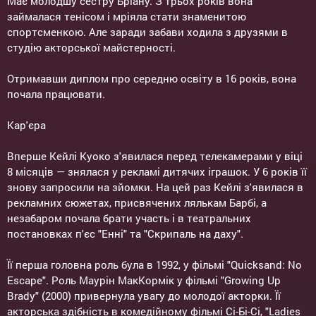
Має молодшу сестру Бріану. З трьох років вона
займалася тенісом і мріяла стати знаменитою
спортсменкою. Але заради забави ходила з друзями в
студію акторської майстерності.
Отримавши диплом про середню освіту в 16 років, вона
почала працювати.
Кар'єра
Вперше Кейлі Куоко з'явилася перед телекамерами у віці
8 місяців — знялася у рекламі дитячих іграшок. У 6 років її
знову запросили на зйомки. На цей раз Кейлі з'явилася в
рекламних сюжетах, присвячених лялькам Барбі, а
незабаром почала брати участь і в театральних
постановках п'єс "Енні" та "Скрипаль на даху".
Її перша головна роль була в 1992, у фільмі "Quicksand: No
Escape". Роль Маурін МакКормік у фільмі "Growing Up
Brady" (2000) привернула увагу до молодої акторки. Її
акторська здібність в комедійному фільмі Сі-Бі-Сі, "Ladies