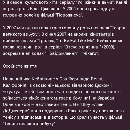
У 8 сезоні культового хіта, серіалу "Усі жінки відьми", Кейлі
зіграла роль Біллі Дженкінс. У 2004 вона грала одну з
головних ролей в фільмі "Порожнеча".
У 2007 молода акторка грає головну роль в серіалі "Теорія
великого вибуху". 8 січня 2007 на екрани кінотеатрів
вийшов фільм з її роллю, "To Be Fat Like Me". Кейлі також
грала незначні ролі в серіалі "Втеча з в'язниці" (2008),
зокрема в епізодах "Повідомлення" і "Чікаго".
Особисте життя
На даний час Кейлі живе у Сан Фернандо Веллі,
Каліфорнія, із своєю німецькою вівчаркою Дюком і
чіхуахуа Петей. Там вона часто їздить верхом на конях,
займається кікбоксингом, грає в боулінг і на барабані.
Одне з її хобі — настільний теніс. На "Шоу Еллен
ДеДженеріс" вона подарувала Еллен ракетку настільного
тенісу з підписами від акторів, що брали участь у фільмі
"Теорія великого вибуху".