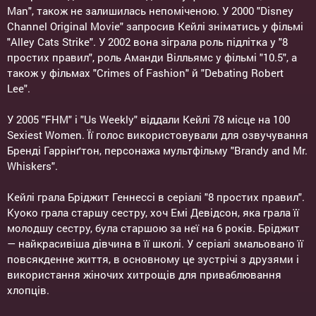
Man", також не залишилась непоміченою. У 2000 "Disney
Channel Original Movie" запросив Кейлі зніматись у фільмі
"Alley Cats Strike". У 2002 вона зіграла роль підлітка у "8
простих правил", роль Аманди Вілльямс у фільмі "10.5", а
також у фільмах "Crimes of Fashion" й "Debating Robert
Lee".
У 2005 "FHM" і "Us Weekly" віддали Кейлі 78 місце на 100
Sexiest Women. Її голос використовували для озвучування
Бренді Гаррінґтон, персонажа мультфільму "Brandy and Mr.
Whiskers".
Кейлі грала Бріджит Геннессі в серіалі "8 простих правил".
Куоко грала старшу сестру, хоч Емі Девідсон, яка грала її
молодшу сестру, була старшою за неї на 6 років. Бріджит
— найкрасивіша дівчина в її школі. У серіалі змальовано її
повсякденне життя, в основному це зустрічі з друзями і
використання жіночих хитрощів для приваблювання
хлопців.