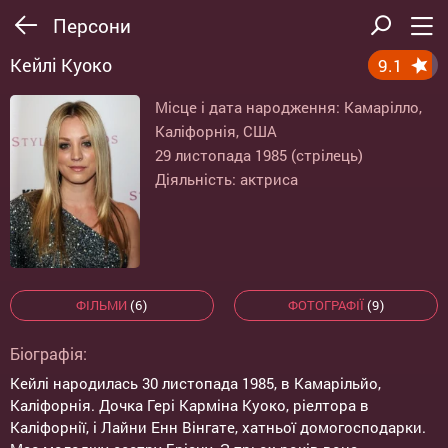
Персони
Кейлі Куоко
9.1
Місце і дата народження: Камарілло,
Каліфорнія, США
29 листопада 1985 (стрілець)
Діяльність: актриса
ФІЛЬМИ
(6)
ФОТОГРАФІЇ
(9)
Біографія:
Кейлі народилась 30 листопада 1985, в Камарільйо,
Каліфорнія. Дочка Гері Карміна Куоко, ріелтора в
Каліфорнії, і Лайни Енн Вінгате, хатньої домогосподарки.