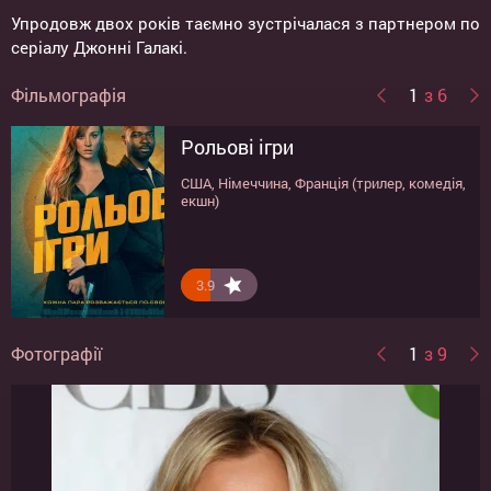
Упродовж двох років таємно зустрічалася з партнером по
серіалу Джонні Галакі.
Фільмографія
1
з 6
Рольові ігри
Людина з Торонто
Весільний знавець
Гоп!
Пентхаус
Котячий клуб
США, Німеччина, Франція (трилер, комедія,
США (комедія, екшн)
США (комедія)
США (комедія)
США (комедія)
США (комедія)
екшн)
3.9
4.7
9.1
8.3
10
0
Фотографії
1
з 9