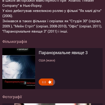
в Школі акторської майстерності при "Atlantic Theater
Company" в Нью-Йорку.
У кіно дебютував невеликою роллю у фільмі "Як малі діти"
(2006).
Знімався в таких фільмах і серіалах як "Студія 30" (серіал,
2009 ), "Мейн Стріт" (серіал, 2008-2010), "Офіс" (серіал, 2011),
"Паранормальне явище 3" (2011) і інші.
Фільмографія
Паранормальне явище 3
США (жахи)
8.8
Фотографії