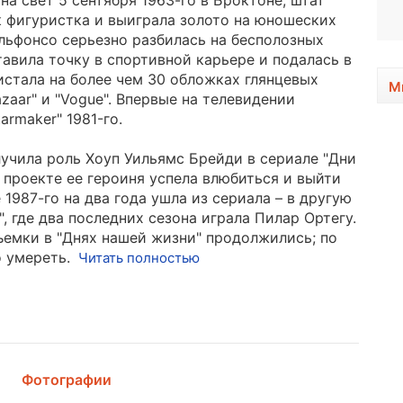
а свет 5 сентября 1963-го в Броктоне, штат
1996, 30 лет
к фигуристка и выиграла золото на юношеских
Альфонсо серьезно разбилась на бесполозных
ставила точку в спортивной карьере и подалась в
истала на более чем 30 обложках глянцевых
М
azaar" и "Vogue". Впервые на телевидении
armaker" 1981-го.
лучила роль Хоуп Уильямс Брейди в сериале "Дни
 проекте ее героиня успела влюбиться и выйти
 1987-го на два года ушла из сериала – в другую
, где два последних сезона играла Пилар Ортегу.
съемки в "Днях нашей жизни" продолжились; по
 умереть.
Читать полностью
Фотографии