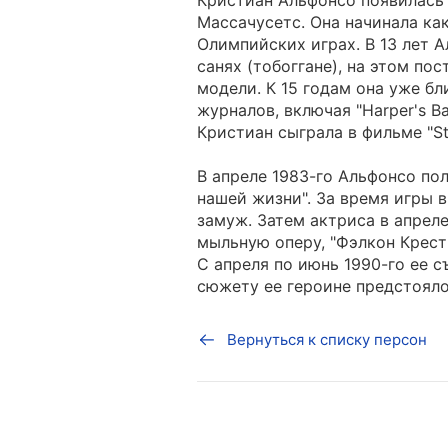
Кристиан Альфонсо появилась н
Массачусетс. Она начинала ка
Олимпийских играх. В 13 лет 
санях (тобоггане), на этом по
модели. К 15 годам она уже бл
журналов, включая "Harper's B
Кристиан сыграла в фильме "St
В апреле 1983-го Альфонсо по
нашей жизни". За время игры в
замуж. Затем актриса в апреле
мыльную оперу, "Фэлкон Крест"
С апреля по июнь 1990-го ее 
сюжету ее героине предстояло
Вернуться к списку персон