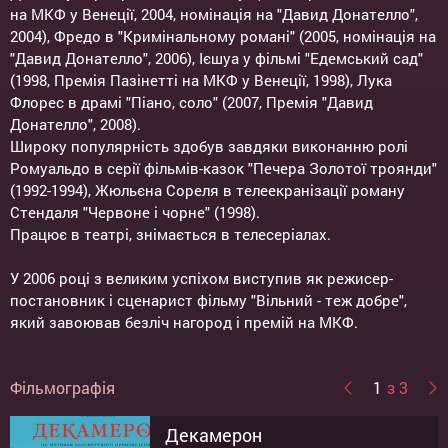
на МКФ у Венеції, 2004, номінація на "Давид Донателло",
2004), Фредо в "Кримінальному романі" (2005, номінація на
"Давид Донателло", 2006), Ієшуа у фільмі "Едемський сад"
(1998, Премія Пазінетті на МКФ у Венеції, 1998), Лука
Флорес в драмі "Піано, соло" (2007, Премія "Давид
Донателло", 2008).
Широку популярність здобув завдяки виконанню ролі
Ромуальдо в серії фільмів-казок "Печера Золотої троянди"
(1992-1994), Жюльєна Сореля в телеекранізації роману
Стендаля "Червоне і чорне" (1998).
Працює в театрі, знімається в телесеріалах.
У 2006 році з великим успіхом виступив як режисер-
постановник і сценарист фільму "Вільний - теж добре",
який завоював безліч нагород і премій на МКФ.
Фільмографія
1
з 3
Декамерон
Розлучення по-французьки
Кримінальний роман