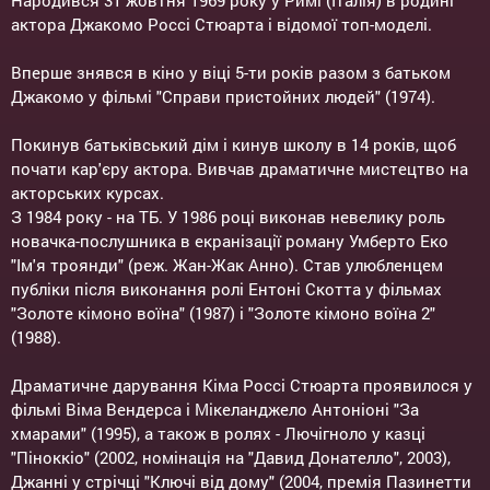
Народився 31 жовтня 1969 року у Римі (Італія) в родині
актора Джакомо Россі Стюарта і відомої топ-моделі.
Вперше знявся в кіно у віці 5-ти років разом з батьком
Джакомо у фільмі "Справи пристойних людей" (1974).
Покинув батьківський дім і кинув школу в 14 років, щоб
почати кар'єру актора. Вивчав драматичне мистецтво на
акторських курсах.
З 1984 року - на ТБ. У 1986 році виконав невелику роль
новачка-послушника в екранізації роману Умберто Еко
"Ім'я троянди" (реж. Жан-Жак Анно). Став улюбленцем
публіки після виконання ролі Ентоні Скотта у фільмах
"Золоте кімоно воїна" (1987) і "Золоте кімоно воїна 2"
(1988).
Драматичне дарування Кіма Россі Стюарта проявилося у
фільмі Віма Вендерса і Мікеланджело Антоніоні "За
хмарами" (1995), а також в ролях - Лючігноло у казці
"Піноккіо" (2002, номінація на "Давид Донателло", 2003),
Джанні у стрічці "Ключі від дому" (2004, премія Пазинетти