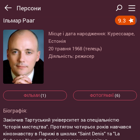
Персони
Ільмар Рааг
9.3
Місце і дата народження: Курессааре,
Естонія
20 травня 1968 (телець)
Діяльність: режисер
ФІЛЬМИ
(1)
ФОТОГРАФІЇ
(6)
Біографія:
Закінчив Тартуський університет за спеціальністю
"Історія мистецтва". Протягом чотирьох років навчався
кінознавству в Парижі в школах "Saint Denis" та "La