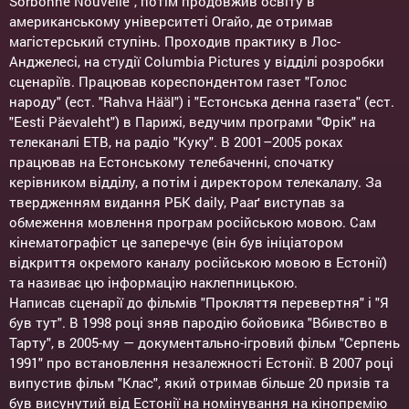
Sorbonne Nouvelle", потім продовжив освіту в
американському університеті Огайо, де отримав
магістерський ступінь. Проходив практику в Лос-
Анджелесі, на студії Columbia Pictures у відділі розробки
сценаріїв. Працював кореспондентом газет "Голос
народу" (ест. "Rahva Hääl") і "Естонська денна газета" (ест.
"Eesti Päevaleht") в Парижі, ведучим програми "Фрік" на
телеканалі ЕТВ, на радіо "Куку". В 2001–2005 роках
працював на Естонському телебаченні, спочатку
керівником відділу, а потім і директором телекалалу. За
твердженням видання РБК daily, Рааґ виступав за
обмеження мовлення програм російською мовою. Сам
кінематографіст це заперечує (він був ініціатором
відкриття окремого каналу російською мовою в Естонії)
та називає цю інформацію наклепницькою.
Написав сценарії до фільмів "Прокляття перевертня" і "Я
був тут". В 1998 році зняв пародію бойовика "Вбивство в
Тарту", в 2005-му — документально-ігровий фільм "Серпень
1991" про встановлення незалежності Естонії. В 2007 році
випустив фільм "Клас", який отримав більше 20 призів та
був висунутий від Естонії на номінування на кінопремію