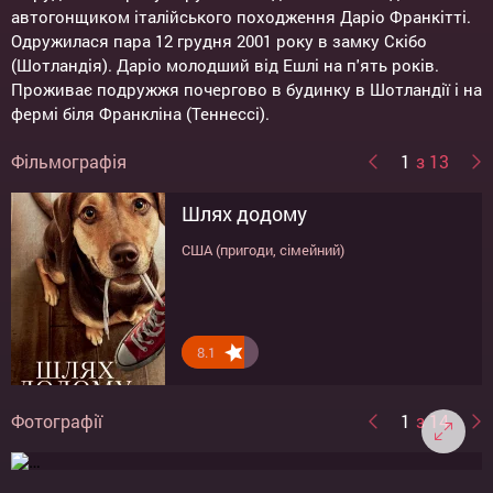
автогонщиком італійського походження Даріо Франкітті.
Одружилася пара 12 грудня 2001 року в замку Скібо
(Шотландія). Даріо молодший від Ешлі на п'ять років.
Проживає подружжя почергово в будинку в Шотландії і на
фермі біля Франкліна (Теннессі).
Фільмографія
1
з 13
Шлях додому
Історія дельфіна 2
Дівергент
Падіння Олімпу
Історія дельфіна
Липучка
Зубна фея
Подвійний прорахунок
Божественні таємниці жіночої
Глюки
Любимчик
Амнезія
Сутичка
солідарності
США (пригоди, сімейний)
США (драма, сімейний)
США (фантастика, бойовик, пригоди,
США (трилер, бойовик)
США (мелодрама)
США, Німеччина (комедія, кримінал)
США, Канада (комедія)
Німеччина, США, Канада (трилер, драма)
США (трилер, драма)
США/Великобритания / (драма, комедія)
США (трилер)
США (трилер, драма, бойовик)
мелодрама)
США (драма, комедія)
8.1
6.1
7.9
7.9
8.9
8.4
7.3
6.3
5.5
6.3
6.6
9.5
8
Фотографії
1
з 14