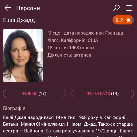
Персони
Ешлі Джадд
9.2
Місце і дата народження: Гранада
Хіллс, Каліфорнія, США
18 квітня 1968 (овен)
Діяльність: актриса
ФІЛЬМИ
(13)
ФОТОГРАФІЇ
(14)
Біографія:
Ешлі Джад народилася 19 квітня 1968 року в Каліфорнії.
Батьки: Майкл Сімінелла-мл. і Наомі Джад. Також є старша
сестра — Вайнона. Батьки розлучилися в 1972 році і Ешлі з