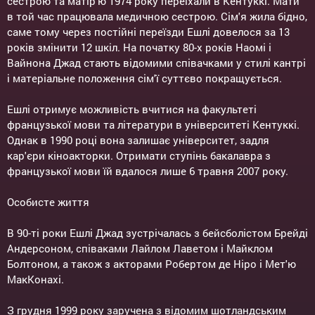
сестрою та матір'ю 1974 року переїхали в Кентуккі. Мати
в той час працювала медичною сестрою. Сім'я жила бідно,
саме тому через постійні переїзди Ешлі довелося за 13
років змінити 12 шкіл. На початку 80-х років Наомі і
Вайнона Джад стають відомими співачками у стилі кантрі
і матеріальне положення сім'ї суттєво покращується.
Ешлі отримує можливість вчитися на факультеті
французької мови та літератури в університеті Кентуккі.
Однак в 1990 році вона залишає університет, задля
кар'єри кіноакторки. Отримати ступінь бакалавра з
французької мови їй вдалося лише 6 травня 2007 року.
Особисте життя
В 90-ті роки Ешлі Джад зустрічалась з бейсболістом Брейді
Андерсоном, співаками Лайлом Лаветом і Майклом
Болтоном, а також з акторами Робертом де Ніро і Мет'ю
МакКонахі.
З грудня 1999 року заручена з відомим шотландським