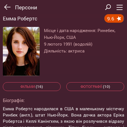
Персони
Емма Робертс
9.6
Місце і дата народження: Ринебек,
Нью-Йорк, США
9 лютого 1991 (водолій)
Діяльність: актриса
ФІЛЬМИ
(16)
ФОТОГРАФІЇ
(10)
Біографія:
Емма Робертс народилася в США в маленькому містечку
Ринбек (англ.), штат Нью-Йорк. Вона дочка актора Еріка
Робертса і Келлі Канінгхем, з якою він розлучився відразу