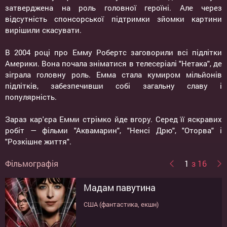
затверджена на роль головної героїні. Але через
відсутність спонсорської підтримки зйомки картини
вирішили скасувати.
В 2004 році про Емму Робертс заговорили всі підлітки
Америки. Вона почала зніматися в телесеріалі "Нетака", де
зіграла головну роль. Емма стала кумиром мільйонів
підлітків, забезпечивши собі загальну славу і
популярність.
Зараз кар'єра Емми стрімко йде вгору. Серед її яскравих
робіт — фільми "Аквамарин", "Ненсі Дрю", "Оторва" і
"Розкішне життя".
Фільмографія
1
з 16
Мадам павутина
Можливо, так
Полювання
Таємниці райських схилів
UglyDolls. Ляльки з
Клуб молодих мільярдерів
Нерв
Ешбі
Ми - Міллери
Домашня робота
Крик 4
4.3.2.1
День Святого Валентина
Готель для собак
Загублений острів
Аквамарин
характером
США (фантастика, екшн)
США (комедія)
США (трилер, бойовик, жахи)
Іспанія (фентезі)
США (трилер, драма)
США (трилер)
США (драма, комедія, мелодрама)
США (комедія)
США (мелодрама)
США (трилер, жахи)
Великобритания (трилер)
США (комедія)
США (комедія)
США (мультфільм)
США (комедія)
США (мультфільм)