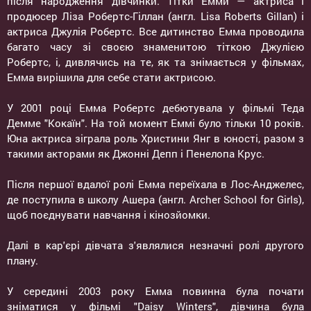
після народження дівчинки. Тітки Емми — актриса і
продюсер Ліза Робертс-Гіллан (англ. Lisa Roberts Gillan) і
актриса Джулія Робертс. Все дитинство Емма проводила
багато часу зі своєю знаменитою тіткою Джулією
Робертс, і, дивлячись на те, як та знімається у фільмах,
Емма вирішила для себе стати актрисою.
У 2001 році Емма Робертс дебютувала у фільмі Теда
Демме "Кокаїн". На той момент Еммі було тільки 10 років.
Юна актриса зіграла роль Христини Янг в юності, разом з
такими акторами як Джонні Депп і Пенелопа Крус.
Після першої вдалої ролі Емма переїхала в Лос-Анджелес,
де поступила в школу Ашера (англ. Archer School for Girls),
щоб поєднувати навчання і кінозйомки.
Далі в кар'єрі дівчата з'являлися незначні ролі другого
плану.
У середині 2003 року Емма повинна була почати
зніматися у фільмі "Daisy Winters", дівчина була